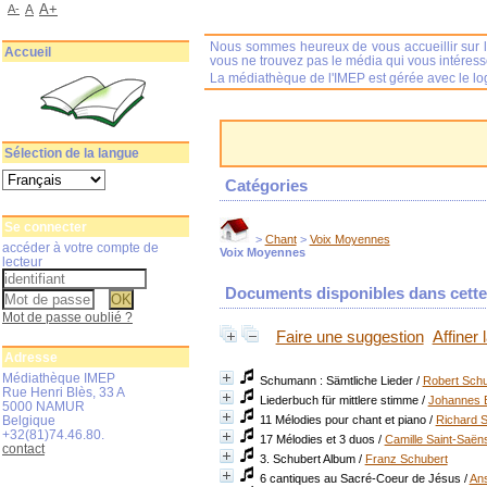
A+
A-
A
Nous sommes heureux de vous accueillir sur l
Accueil
vous ne trouvez pas le média qui vous intéres
La médiathèque de l'IMEP est gérée avec le log
Sélection de la langue
Catégories
Se connecter
>
Chant
>
Voix Moyennes
accéder à votre compte de
Voix Moyennes
lecteur
Documents disponibles dans cette 
Mot de passe oublié ?
Faire une suggestion
Affiner
Adresse
Médiathèque IMEP
Schumann : Sämtliche Lieder
/
Robert Sch
Rue Henri Blès, 33 A
Liederbuch für mittlere stimme
/
Johannes 
5000 NAMUR
Belgique
11 Mélodies pour chant et piano
/
Richard S
+32(81)74.46.80.
17 Mélodies et 3 duos
/
Camille Saint-Saën
contact
3. Schubert Album
/
Franz Schubert
6 cantiques au Sacré-Coeur de Jésus
/
An