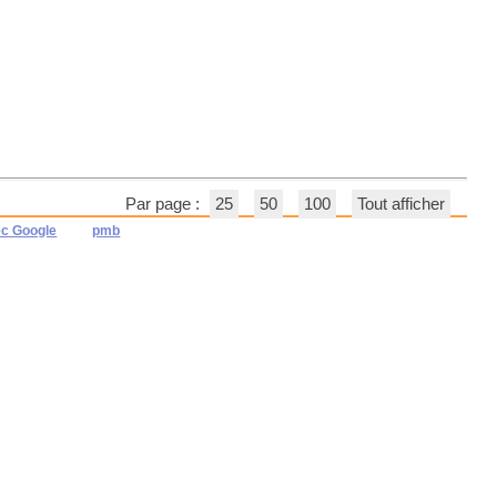
Par page :
25
50
100
Tout afficher
ec Google
pmb