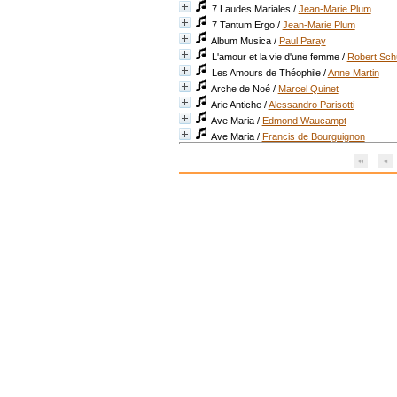
7 Laudes Mariales
/
Jean-Marie Plum
7 Tantum Ergo
/
Jean-Marie Plum
Album Musica
/
Paul Paray
L'amour et la vie d'une femme
/
Robert Sc
Les Amours de Théophile
/
Anne Martin
Arche de Noé
/
Marcel Quinet
Arie Antiche
/
Alessandro Parisotti
Ave Maria
/
Edmond Waucampt
Ave Maria
/
Francis de Bourguignon