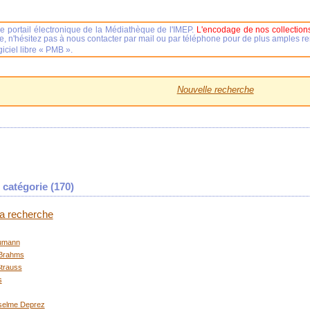
e portail électronique de la Médiathèque de l'IMEP.
L'encodage de nos collections
se, n'hésitez pas à nous contacter par mail ou par téléphone pour de plus amples 
iciel libre « PMB ».
Nouvelle recherche
catégorie (
170
)
 la recherche
umann
Brahms
trauss
s
selme Deprez