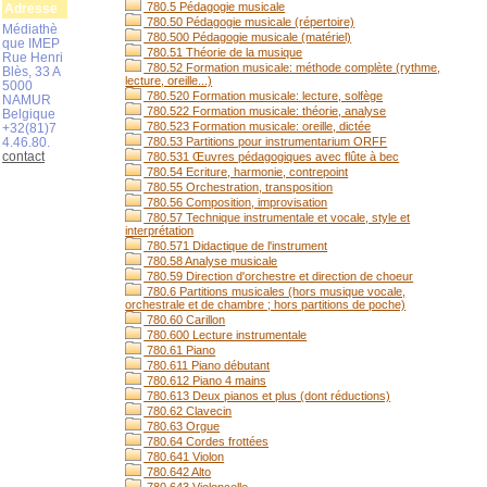
780.5 Pédagogie musicale
Adresse
780.50 Pédagogie musicale (répertoire)
Médiathè
780.500 Pédagogie musicale (matériel)
que IMEP
780.51 Théorie de la musique
Rue Henri
780.52 Formation musicale: méthode complète (rythme,
Blès, 33 A
lecture, oreille...)
5000
780.520 Formation musicale: lecture, solfège
NAMUR
780.522 Formation musicale: théorie, analyse
Belgique
780.523 Formation musicale: oreille, dictée
+32(81)7
4.46.80.
780.53 Partitions pour instrumentarium ORFF
contact
780.531 Œuvres pédagogiques avec flûte à bec
780.54 Ecriture, harmonie, contrepoint
780.55 Orchestration, transposition
780.56 Composition, improvisation
780.57 Technique instrumentale et vocale, style et
interprétation
780.571 Didactique de l'instrument
780.58 Analyse musicale
780.59 Direction d'orchestre et direction de choeur
780.6 Partitions musicales (hors musique vocale,
orchestrale et de chambre ; hors partitions de poche)
780.60 Carillon
780.600 Lecture instrumentale
780.61 Piano
780.611 Piano débutant
780.612 Piano 4 mains
780.613 Deux pianos et plus (dont réductions)
780.62 Clavecin
780.63 Orgue
780.64 Cordes frottées
780.641 Violon
780.642 Alto