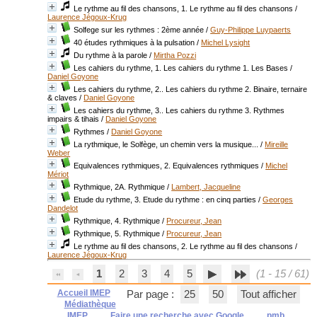
Le rythme au fil des chansons, 1. Le rythme au fil des chansons
/
Laurence Jégoux-Krug
Solfege sur les rythmes : 2ème année
/
Guy-Philippe Luypaerts
40 études rythmiques à la pulsation
/
Michel Lysight
Du rythme à la parole
/
Mirtha Pozzi
Les cahiers du rythme, 1. Les cahiers du rythme 1. Les Bases
/
Daniel Goyone
Les cahiers du rythme, 2.. Les cahiers du rythme 2. Binaire, ternaire
& claves
/
Daniel Goyone
Les cahiers du rythme, 3.. Les cahiers du rythme 3. Rythmes
impairs & tihais
/
Daniel Goyone
Rythmes
/
Daniel Goyone
La rythmique, le Solfège, un chemin vers la musique...
/
Mireille
Weber
Equivalences rythmiques, 2. Equivalences rythmiques
/
Michel
Mériot
Rythmique, 2A. Rythmique
/
Lambert, Jacqueline
Etude du rythme, 3. Etude du rythme : en cinq parties
/
Georges
Dandelot
Rythmique, 4. Rythmique
/
Procureur, Jean
Rythmique, 5. Rythmique
/
Procureur, Jean
Le rythme au fil des chansons, 2. Le rythme au fil des chansons
/
Laurence Jégoux-Krug
1
2
3
4
5
(1 - 15 / 61)
Accueil IMEP
Par page :
25
50
Tout afficher
Médiathèque
IMEP
Faire une recherche avec Google
pmb