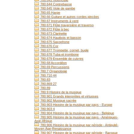
780.643 Violoncelle
780.644 Contrebasse
780.645 Viole de gambe
780.65 Harpe
780.66 Guitare et autres cordes pincées
780.67 Instruments à vent
780.671 Flûte traversière et traverso
780.672 Flûte à bec
780.673 Clarinette
780.674 Hautbois et basson
780.675 Saxophone
780.676 Cor
780.677 Trompette, cornet, bugle
780.678 Tuba et trombone
780.679 Ensemble de cuivres
780.68 Accordéon
780.69 Percussions
780.7 Organologie
780.710 44
780.83
780.869 27
780.89
780.9 Histoire de la musique
780.901 Grands interprètes et virtuoses
780.902 Musique sacrée
780.903 Histoire de la musique par pays - Europe
780.903 4
780.904 Histoire de la musique par pays - Belgique
780.905 Histoire de la musique par pays - Amériques-
Asie-Afrique
780.906 Histoire de la musique par période - Antiquité-
Moyen Âge-Renaissance
780.907 Histoire de la musique par période - Baroque