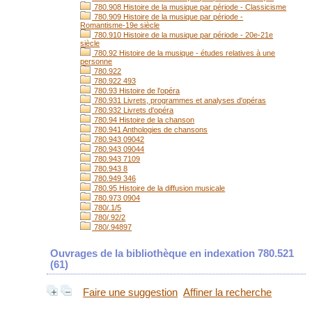
780.908 Histoire de la musique par période - Classicisme
780.909 Histoire de la musique par période -
Romantisme-19e siècle
780.910 Histoire de la musique par période - 20e-21e
siècle
780.92 Histoire de la musique - études relatives à une
personne
780.922
780.922 493
780.93 Histoire de l'opéra
780.931 Livrets, programmes et analyses d'opéras
780.932 Livrets d'opéra
780.94 Histoire de la chanson
780.941 Anthologies de chansons
780.943 09042
780.943 09044
780.943 7109
780.943 8
780.949 346
780.95 Histoire de la diffusion musicale
780.973 0904
780/.1/5
780/.92/2
780/.94897
Ouvrages de la bibliothèque en indexation 780.521
(
61
)
Faire une suggestion
Affiner la recherche