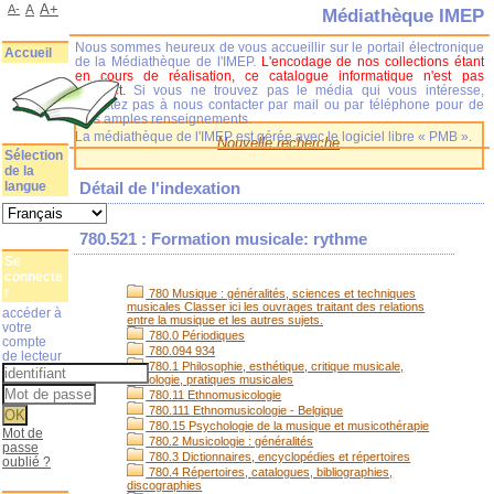
A+
A-
A
Médiathèque IMEP
Nous sommes heureux de vous accueillir sur le portail électronique
Accueil
de la Médiathèque de l'IMEP.
L'encodage de nos collections étant
en cours de réalisation, ce catalogue informatique n'est pas
complet.
Si vous ne trouvez pas le média qui vous intéresse,
n'hésitez pas à nous contacter par mail ou par téléphone pour de
plus amples renseignements.
La médiathèque de l'IMEP est gérée avec le logiciel libre « PMB ».
Nouvelle recherche
Sélection
de la
langue
Détail de l'indexation
780.521 : Formation musicale: rythme
Se
connecte
r
780 Musique : généralités, sciences et techniques
musicales Classer ici les ouvrages traitant des relations
accéder à
entre la musique et les autres sujets.
votre
780.0 Périodiques
compte
780.094 934
de lecteur
780.1 Philosophie, esthétique, critique musicale,
sociologie, pratiques musicales
780.11 Ethnomusicologie
780.111 Ethnomusicologie - Belgique
780.15 Psychologie de la musique et musicothérapie
Mot de
780.2 Musicologie : généralités
passe
780.3 Dictionnaires, encyclopédies et répertoires
oublié ?
780.4 Répertoires, catalogues, bibliographies,
discographies