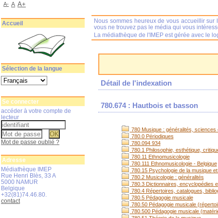
A+
A-
A
Nous sommes heureux de vous accueillir sur l
Accueil
vous ne trouvez pas le média qui vous intéres
La médiathèque de l'IMEP est gérée avec le log
Sélection de la langue
Détail de l'indexation
Se connecter
780.674 : Hautbois et basson
accéder à votre compte de
lecteur
780 Musique : généralités, sciences e
780.0 Périodiques
Mot de passe oublié ?
780.094 934
780.1 Philosophie, esthétique, critiq
780.11 Ethnomusicologie
Adresse
780.111 Ethnomusicologie - Belgique
Médiathèque IMEP
780.15 Psychologie de la musique et
Rue Henri Blès, 33 A
780.2 Musicologie : généralités
5000 NAMUR
780.3 Dictionnaires, encyclopédies et
Belgique
780.4 Répertoires, catalogues, bibli
+32(81)74.46.80.
780.5 Pédagogie musicale
contact
780.50 Pédagogie musicale (répertoi
780.500 Pédagogie musicale (matérie