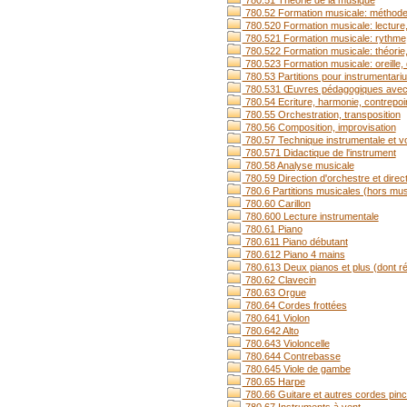
780.51 Théorie de la musique
780.52 Formation musicale: méthode co
780.520 Formation musicale: lecture,
780.521 Formation musicale: rythme
780.522 Formation musicale: théorie
780.523 Formation musicale: oreille, 
780.53 Partitions pour instrumenta
780.531 Œuvres pédagogiques avec 
780.54 Ecriture, harmonie, contrepoi
780.55 Orchestration, transposition
780.56 Composition, improvisation
780.57 Technique instrumentale et voc
780.571 Didactique de l'instrument
780.58 Analyse musicale
780.59 Direction d'orchestre et direc
780.6 Partitions musicales (hors mus
780.60 Carillon
780.600 Lecture instrumentale
780.61 Piano
780.611 Piano débutant
780.612 Piano 4 mains
780.613 Deux pianos et plus (dont r
780.62 Clavecin
780.63 Orgue
780.64 Cordes frottées
780.641 Violon
780.642 Alto
780.643 Violoncelle
780.644 Contrebasse
780.645 Viole de gambe
780.65 Harpe
780.66 Guitare et autres cordes pin