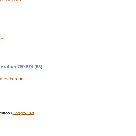
lyses d'opéras
ale
exation 780.674 (
63
)
 la recherche
autbois
/
Georges Gillet