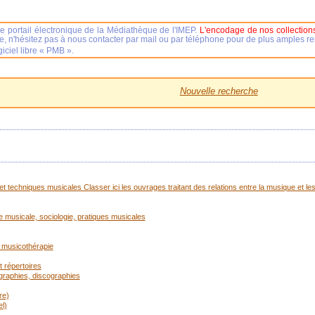
e portail électronique de la Médiathèque de l'IMEP.
L'encodage de nos collections
se, n'hésitez pas à nous contacter par mail ou par téléphone pour de plus amples 
iciel libre « PMB ».
Nouvelle recherche
t techniques musicales Classer ici les ouvrages traitant des relations entre la musique et les
ue musicale, sociologie, pratiques musicales
 musicothérapie
 répertoires
ographies, discographies
re)
l)