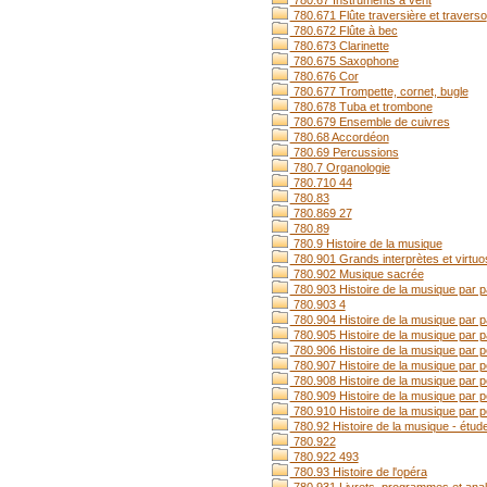
780.67 Instruments à vent
780.671 Flûte traversière et traverso
780.672 Flûte à bec
780.673 Clarinette
780.675 Saxophone
780.676 Cor
780.677 Trompette, cornet, bugle
780.678 Tuba et trombone
780.679 Ensemble de cuivres
780.68 Accordéon
780.69 Percussions
780.7 Organologie
780.710 44
780.83
780.869 27
780.89
780.9 Histoire de la musique
780.901 Grands interprètes et virtu
780.902 Musique sacrée
780.903 Histoire de la musique par 
780.903 4
780.904 Histoire de la musique par p
780.905 Histoire de la musique par p
780.906 Histoire de la musique par 
780.907 Histoire de la musique par p
780.908 Histoire de la musique par p
780.909 Histoire de la musique par 
780.910 Histoire de la musique par p
780.92 Histoire de la musique - étud
780.922
780.922 493
780.93 Histoire de l'opéra