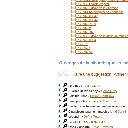
780.931 Livrets, programmes et ana
780.932 Livrets d'opéra
780.94 Histoire de la chanson
780.941 Anthologies de chansons
780.943 09042
780.943 09044
780.943 7109
780.943 8
780.949 346
780.95 Histoire de la diffusion music
780.973 0904
780/.1/5
780/.92/2
780/.94897
Ouvrages de la bibliothèque en ind
Faire une suggestion
Affiner
Legacy
/
Oscar Navarro
1. Oboe music to enjoy
/
Vera Gray
Solo für Oboe
/
Edison Denissow
Suite per oboe e piano
/
Pavel Haas
Etudes pour l'enseignement supérieur de h
Cinq pièces pour le hautbois
/
Antal Dorati
Legend II
/
Doïna Rotaru
Tasalsul III
/
Saad Haddad
Oboe Concerto
/
Ross Edwards