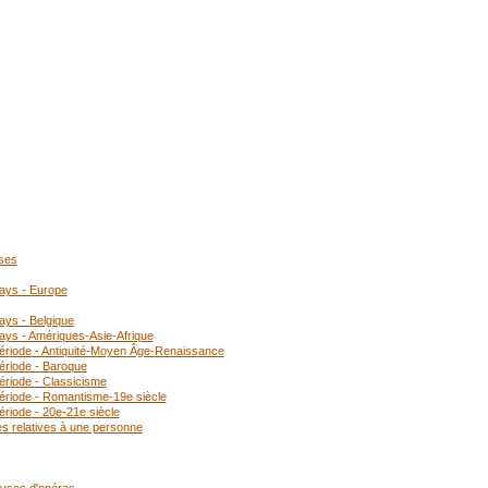
oses
pays - Europe
ays - Belgique
ays - Amériques-Asie-Afrique
période - Antiquité-Moyen Âge-Renaissance
ériode - Baroque
ériode - Classicisme
période - Romantisme-19e siècle
ériode - 20e-21e siècle
es relatives à une personne