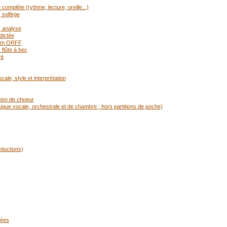
mplète (rythme, lecture, oreille...)
 solfège
, analyse
dictée
rium ORFF
flûte à bec
nt
ale, style et interprétation
tion de choeur
ique vocale, orchestrale et de chambre ; hors partitions de poche)
éductions)
cées