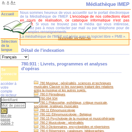
A+
A-
A
Médiathèque IMEP
Nous sommes heureux de vous accueillir sur le portail électronique
Accueil
de la Médiathèque de l'IMEP.
L'encodage de nos collections étant
en cours de réalisation, ce catalogue informatique n'est pas
complet.
Si vous ne trouvez pas le média qui vous intéresse,
n'hésitez pas à nous contacter par mail ou par téléphone pour de
plus amples renseignements.
La médiathèque de l'IMEP est gérée avec le logiciel libre « PMB ».
Nouvelle recherche
Sélection
de la
langue
Détail de l'indexation
780.931 : Livrets, programmes et analyses
d'opéras
Se
connecte
r
780 Musique : généralités, sciences et techniques
accéder à
musicales Classer ici les ouvrages traitant des relations
votre
entre la musique et les autres sujets.
compte
780.0 Périodiques
de lecteur
780.094 934
780.1 Philosophie, esthétique, critique musicale,
sociologie, pratiques musicales
780.11 Ethnomusicologie
780.111 Ethnomusicologie - Belgique
Mot de
780.15 Psychologie de la musique et musicothérapie
passe
780.2 Musicologie : généralités
oublié ?
780.3 Dictionnaires, encyclopédies et répertoires
780.4 Répertoires, catalogues, bibliographies,