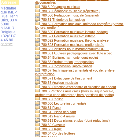
Adresse
discographies
780.5 Pédagogie musicale
Médiathè
780.50 Pédagogie musicale (répertoire)
que IMEP
780.500 Pédagogie musicale (matériel)
Rue Henri
780.51 Théorie de la musique
Blès, 33 A
5000
780.52 Formation musicale: méthode complète (rythme,
lecture, oreille...)
NAMUR
Belgique
780.520 Formation musicale: lecture, solfège
+32(81)7
780.521 Formation musicale: rythme
4.46.80.
780.522 Formation musicale: théorie, analyse
contact
780.523 Formation musicale: oreille, dictée
780.53 Partitions pour instrumentarium ORFF
780.531 Œuvres pédagogiques avec flûte à bec
780.54 Ecriture, harmonie, contrepoint
780.55 Orchestration, transposition
780.56 Composition, improvisation
780.57 Technique instrumentale et vocale, style et
interprétation
780.571 Didactique de l'instrument
780.58 Analyse musicale
780.59 Direction d'orchestre et direction de choeur
780.6 Partitions musicales (hors musique vocale,
orchestrale et de chambre ; hors partitions de poche)
780.60 Carillon
780.600 Lecture instrumentale
780.61 Piano
780.611 Piano débutant
780.612 Piano 4 mains
780.613 Deux pianos et plus (dont réductions)
780.62 Clavecin
780.63 Orgue
780.64 Cordes frottées