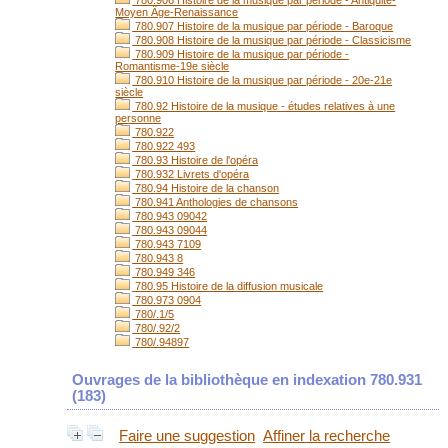
780.906 Histoire de la musique par période - Antiquité-
Moyen Âge-Renaissance
780.907 Histoire de la musique par période - Baroque
780.908 Histoire de la musique par période - Classicisme
780.909 Histoire de la musique par période -
Romantisme-19e siècle
780.910 Histoire de la musique par période - 20e-21e
siècle
780.92 Histoire de la musique - études relatives à une
personne
780.922
780.922 493
780.93 Histoire de l'opéra
780.932 Livrets d'opéra
780.94 Histoire de la chanson
780.941 Anthologies de chansons
780.943 09042
780.943 09044
780.943 7109
780.943 8
780.949 346
780.95 Histoire de la diffusion musicale
780.973 0904
780/.1/5
780/.92/2
780/.94897
Ouvrages de la bibliothèque en indexation 780.931
(
183
)
Faire une suggestion
Affiner la recherche