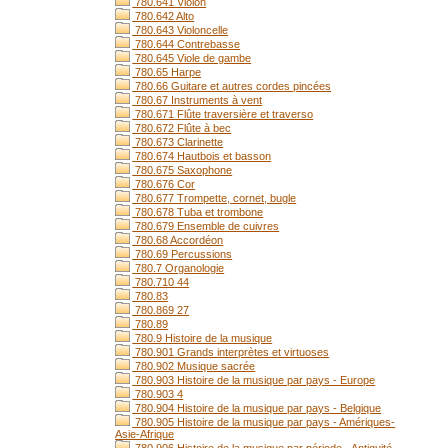
780.641 Violon
780.642 Alto
780.643 Violoncelle
780.644 Contrebasse
780.645 Viole de gambe
780.65 Harpe
780.66 Guitare et autres cordes pincées
780.67 Instruments à vent
780.671 Flûte traversière et traverso
780.672 Flûte à bec
780.673 Clarinette
780.674 Hautbois et basson
780.675 Saxophone
780.676 Cor
780.677 Trompette, cornet, bugle
780.678 Tuba et trombone
780.679 Ensemble de cuivres
780.68 Accordéon
780.69 Percussions
780.7 Organologie
780.710 44
780.83
780.869 27
780.89
780.9 Histoire de la musique
780.901 Grands interprètes et virtuoses
780.902 Musique sacrée
780.903 Histoire de la musique par pays - Europe
780.903 4
780.904 Histoire de la musique par pays - Belgique
780.905 Histoire de la musique par pays - Amériques-
Asie-Afrique