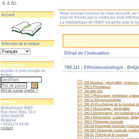
A+
A-
A
Nous sommes heureux de vous accueillir sur l
Accueil
vous ne trouvez pas le média qui vous intéres
La médiathèque de l'IMEP est gérée avec le log
Sélection de la langue
Détail de l'indexation
Se connecter
780.111 : Ethnomusicologie - Belg
accéder à votre compte de
lecteur
780 Musique : généralités, sciences e
780.0 Périodiques
Mot de passe oublié ?
780.094 934
780.1 Philosophie, esthétique, critiq
780.11 Ethnomusicologie
Adresse
780.15 Psychologie de la musique et
Médiathèque IMEP
780.2 Musicologie : généralités
Rue Henri Blès, 33 A
780.3 Dictionnaires, encyclopédies et
5000 NAMUR
780.4 Répertoires, catalogues, bibli
Belgique
780.5 Pédagogie musicale
+32(81)74.46.80.
780.50 Pédagogie musicale (répertoi
contact
780.500 Pédagogie musicale (matérie
780.51 Théorie de la musique