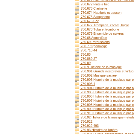
780.671 Flûte traversière et traverso
780.672 Flûte à bec
780.673 Clarinette
780.674 Hautbois et basson
780.675 Saxophone
780.676 Cor
780.677 Trompette, cornet, bugle
780.678 Tuba et trombone
780.679 Ensemble de cuivres
780.68 Accordéon
780.69 Percussions
780.7 Organologie
780.710 44
780.83
780.869 27
780.89
780.9 Histoire de la musique
780.901 Grands interprètes et virtu
780.902 Musique sacrée
780.903 Histoire de la musique par 
780.903 4
780.904 Histoire de la musique par p
780.905 Histoire de la musique par p
780.906 Histoire de la musique par 
780.907 Histoire de la musique par p
780.908 Histoire de la musique par p
780.909 Histoire de la musique par 
780.910 Histoire de la musique par p
780.92 Histoire de la musique - étud
780.922
780.922 493
780.93 Histoire de l'opéra