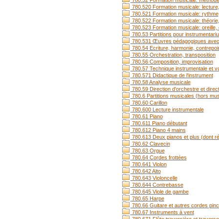
780.52 Formation musicale: méthode co
780.520 Formation musicale: lecture,
780.521 Formation musicale: rythme
780.522 Formation musicale: théorie
780.523 Formation musicale: oreille, 
780.53 Partitions pour instrumenta
780.531 Œuvres pédagogiques avec 
780.54 Ecriture, harmonie, contrepoi
780.55 Orchestration, transposition
780.56 Composition, improvisation
780.57 Technique instrumentale et voc
780.571 Didactique de l'instrument
780.58 Analyse musicale
780.59 Direction d'orchestre et direc
780.6 Partitions musicales (hors mus
780.60 Carillon
780.600 Lecture instrumentale
780.61 Piano
780.611 Piano débutant
780.612 Piano 4 mains
780.613 Deux pianos et plus (dont r
780.62 Clavecin
780.63 Orgue
780.64 Cordes frottées
780.641 Violon
780.642 Alto
780.643 Violoncelle
780.644 Contrebasse
780.645 Viole de gambe
780.65 Harpe
780.66 Guitare et autres cordes pin
780.67 Instruments à vent