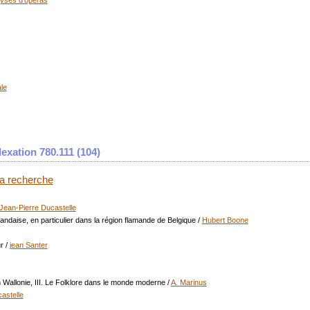
lyses d'opéras
ale
exation 780.111 (
104
)
 la recherche
Jean-Pierre Ducastelle
ndaise, en particulier dans la région flamande de Belgique
/
Hubert Boone
r
/
jean Santer
Wallonie, III. Le Folklore dans le monde moderne
/
A. Marinus
astelle