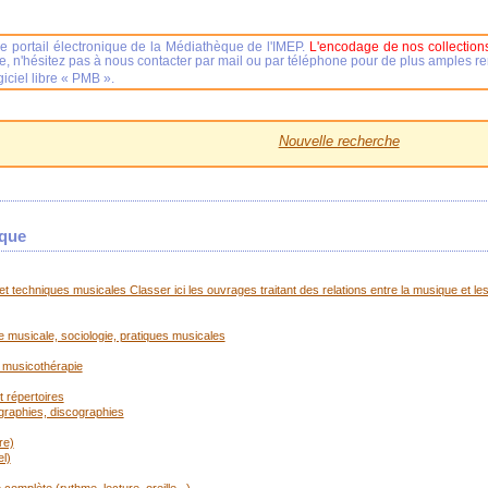
e portail électronique de la Médiathèque de l'IMEP.
L'encodage de nos collections
se, n'hésitez pas à nous contacter par mail ou par téléphone pour de plus amples 
iciel libre « PMB ».
Nouvelle recherche
ique
t techniques musicales Classer ici les ouvrages traitant des relations entre la musique et les
ue musicale, sociologie, pratiques musicales
 musicothérapie
 répertoires
ographies, discographies
re)
l)