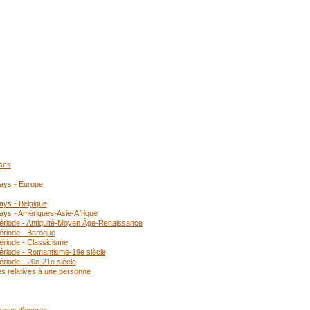
oses
pays - Europe
ays - Belgique
ays - Amériques-Asie-Afrique
période - Antiquité-Moyen Âge-Renaissance
ériode - Baroque
ériode - Classicisme
période - Romantisme-19e siècle
ériode - 20e-21e siècle
es relatives à une personne