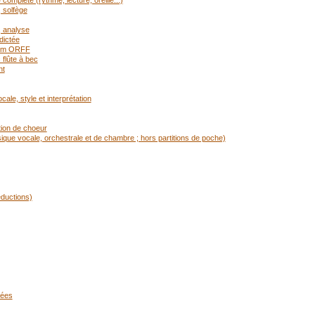
mplète (rythme, lecture, oreille...)
 solfège
, analyse
dictée
rium ORFF
flûte à bec
nt
ale, style et interprétation
tion de choeur
ique vocale, orchestrale et de chambre ; hors partitions de poche)
éductions)
cées