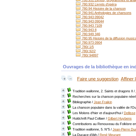
780.931 Livrets, programmes et ana
780.932 Livrets d'opéra
780.94 Histoire de la chanson
780.941 Anthologies de chansons
780.943 09042
780.943 09044
780.943 7109
780.943 8
780.949 346
780.95 Histoire de la diffusion music
780.973 0904
780/.1/5
780/.92/2
780/.94897
Ouvrages de la bibliothèque en ind
Faire une suggestion
Affiner
Tradition wallonne, 2. Saints et dragons II
/
Recherches sur la chanson populaire néerla
Bibliographie
/
Jean Fraikin
La chanson populaire dans la vallée de l'Ou
Les Molons d'hier et d'aujourd'hui
/
Dellisse
Huldchrift Paul Collaer
/
Gilbert Huybens
Contributions au Renouveau du Folklore en 
Tradition wallonne, 5. N°5
/
Jean-Pierre Duc
La Ducace d'Ath
/
René Meurant