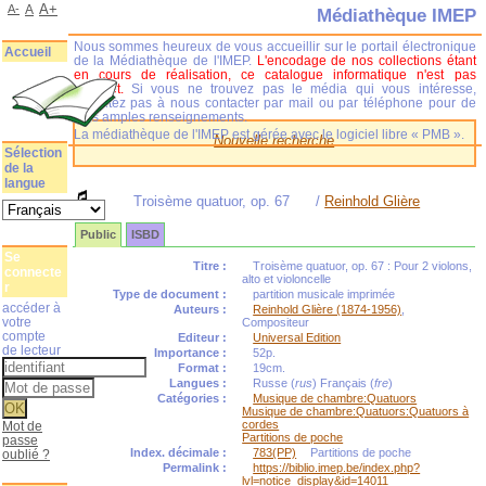
A+
A-
A
Médiathèque IMEP
Nous sommes heureux de vous accueillir sur le portail électronique
Accueil
de la Médiathèque de l'IMEP.
L'encodage de nos collections étant
en cours de réalisation, ce catalogue informatique n'est pas
complet.
Si vous ne trouvez pas le média qui vous intéresse,
n'hésitez pas à nous contacter par mail ou par téléphone pour de
plus amples renseignements.
La médiathèque de l'IMEP est gérée avec le logiciel libre « PMB ».
Nouvelle recherche
Sélection
de la
langue
Troisème quatuor, op. 67
/
Reinhold Glière
Public
ISBD
Se
Titre :
Troisème quatuor, op. 67 : Pour 2 violons,
connecte
alto et violoncelle
r
Type de document :
partition musicale imprimée
accéder à
Auteurs :
Reinhold Glière (1874-1956)
,
votre
Compositeur
compte
Editeur :
Universal Edition
de lecteur
Importance :
52p.
Format :
19cm.
Langues :
Russe (
rus
) Français (
fre
)
Catégories :
Musique de chambre:Quatuors
Musique de chambre:Quatuors:Quatuors à
cordes
Mot de
Partitions de poche
passe
Index. décimale :
783(PP)
Partitions de poche
oublié ?
Permalink :
https://biblio.imep.be/index.php?
lvl=notice_display&id=14011