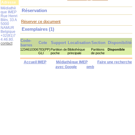
Adresse
Médiathè
Réservation
que IMEP
Rue Henri
Blès, 33 A
Réserver ce document
5000
NAMUR
Exemplaires (1)
Belgique
+32(81)7
4.46.80.
Code-
Cote
Support
Localisation
Section
Disponibilité
contact
barres
1234610306
783(PP)
Partition de
Bibliothèque
Partitions
Disponible
GLI
poche
principale
de poche
Accueil IMEP
Médiathèque IMEP
Faire une recherche
avec Google
pmb