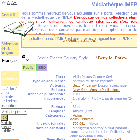
A+
A-
A
Médiathèque IMEP
Nous sommes heureux de vous accueillir sur le portail électronique
Accueil
de la Médiathèque de l'IMEP.
L'encodage de nos collections étant
en cours de réalisation, ce catalogue informatique n'est pas
complet.
Si vous ne trouvez pas le média qui vous intéresse,
n'hésitez pas à nous contacter par mail ou par téléphone pour de
plus amples renseignements.
La médiathèque de l'IMEP est gérée avec le logiciel libre « PMB ».
Nouvelle recherche
Sélection
de la
langue
Violin Pieces Country Style
/
Betty M. Barlow
Public
ISBD
Se
Titre :
Violin Pieces Country Style
connecte
Type de document :
partition musicale imprimée
r
Auteurs :
Betty M. Barlow
, Éditeur scientifique
accéder à
Editeur :
New York : Amsco Publications
votre
Année de publication :
1977
compte
Importance :
1 partition (47 p.) + 1 partie séparée (24
de lecteur
p.)
Format :
31 cm
Langues :
Anglais (
eng
)
Catégories :
Violon
Violon:Débutant
Mot de
Index. décimale :
780.641
Violon
passe
Note de contenu :
A delightful repertory of first-position
oublié ?
pieces, arranged in order of difficulty; with
piano accompaniment.
Permalink :
https://biblio.imep.be/index.php?