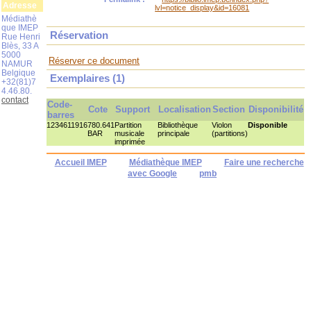
Adresse
lvl=notice_display&id=16081
Médiathè
que IMEP
Réservation
Rue Henri
Blès, 33 A
5000
Réserver ce document
NAMUR
Belgique
Exemplaires (1)
+32(81)7
4.46.80.
contact
Code-
Cote
Support
Localisation
Section
Disponibilité
barres
1234611916
780.641
Partition
Bibliothèque
Violon
Disponible
BAR
musicale
principale
(partitions)
imprimée
Accueil IMEP
Médiathèque IMEP
Faire une recherche
avec Google
pmb