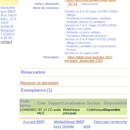
Adresse
Index. décimale :
787.13
Classicisme
Médiathè
Note de contenu :
que IMEP
Sonata no.6 in D major, KV284 (205b)
- Allegro
Rue Henri
- Rondeau en polonaise; andante
Blès, 33 A
- Andante (theme & variation)
5000
Sonata no.7 in C major KV309 (284b)
NAMUR
- Allegro con spirito
Belgique
- Andante un poco adagio
+32(81)7
- Rondeau; Allegretto grazioso
4.46.80.
Sonata no.9 in A minor KV310 (300d)
contact
- Allegro maestoso
- Andante cantabile con espressione
- Presto
Rondeo in D major K485
Permalink :
https://biblio.imep.be/index.php?
lvl=notice_display&id=7203
Réservation
Réserver ce document
Exemplaires (1)
Code-
Cote
Support
Localisation
Section
Disponibilité
barres
1234603821
787.13
CD audio
Bibliothèque
Cédéthèque
Disponible
MOZ
principale
Accueil IMEP
Médiathèque IMEP
Faire une recherche
avec Google
pmb