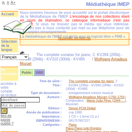
A+
A-
A
Médiathèque IMEP
Nous sommes heureux de vous accueillir sur le portail électronique
Accueil
de la Médiathèque de l'IMEP.
L'encodage de nos collections étant
en cours de réalisation, ce catalogue informatique n'est pas
complet.
Si vous ne trouvez pas le média qui vous intéresse,
n'hésitez pas à nous contacter par mail ou par téléphone pour de
plus amples renseignements.
La médiathèque de l'IMEP est gérée avec le logiciel libre « PMB ».
Nouvelle recherche
Sélection
de la
langue
The complete sonatas for piano, 2. KV284 (205b) -
KV309 (284b) - KV310 (300d) - KV485
/
Wolfgang Amadeus
Mozart
Se
Public
ISBD
connecte
r
Titre de série :
The complete sonatas for piano
, 2
accéder à
Titre :
KV284 (205b) - KV309 (284b) - KV310
votre
(300d) - KV485
compte
Type de document :
enregistrement sonore musical
de lecteur
Auteurs :
Wolfgang Amadeus Mozart (1756-1791)
,
Compositeur ;
Maria-João Pires (1944-....)
,
Musicien
Editeur :
Denon PCM Digital
Année de publication :
cop 1990
Mot de
Importance :
1 CD + 1 livret (11 p.)
passe
ISBN/ISSN/EAN :
081757807227
oublié ?
Catégories :
Piano
Piano:Piano solo:Rondos
Piano:Piano solo:Sonates pour piano