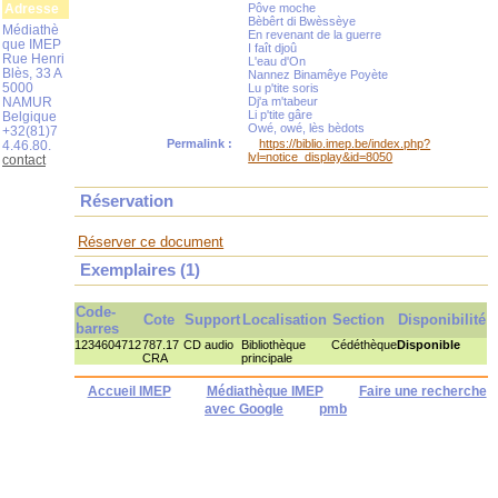
Adresse
Pôve moche
Bèbêrt di Bwèssèye
Médiathè
En revenant de la guerre
que IMEP
I faît djoû
Rue Henri
L'eau d'On
Blès, 33 A
Nannez Binamêye Poyète
5000
Lu p'tite soris
NAMUR
Dj'a m'tabeur
Li p'tite gâre
Belgique
Owé, owé, lès bèdots
+32(81)7
Permalink :
https://biblio.imep.be/index.php?
4.46.80.
lvl=notice_display&id=8050
contact
Réservation
Réserver ce document
Exemplaires (1)
Code-
Cote
Support
Localisation
Section
Disponibilité
barres
1234604712
787.17
CD audio
Bibliothèque
Cédéthèque
Disponible
CRA
principale
Accueil IMEP
Médiathèque IMEP
Faire une recherche
avec Google
pmb