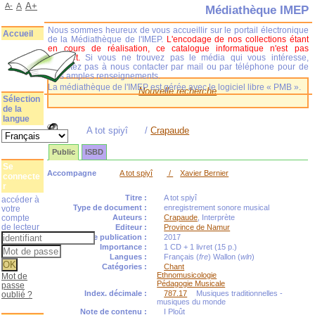
A+
A-
A
Médiathèque IMEP
Nous sommes heureux de vous accueillir sur le portail électronique
Accueil
de la Médiathèque de l'IMEP.
L'encodage de nos collections étant
en cours de réalisation, ce catalogue informatique n'est pas
complet.
Si vous ne trouvez pas le média qui vous intéresse,
n'hésitez pas à nous contacter par mail ou par téléphone pour de
plus amples renseignements.
La médiathèque de l'IMEP est gérée avec le logiciel libre « PMB ».
Nouvelle recherche
Sélection
de la
langue
A tot spiyî
/
Crapaude
Public
ISBD
Se
Accompagne
A tot spiyî
/
Xavier Bernier
connecte
r
Titre :
A tot spiyî
accéder à
Type de document :
enregistrement sonore musical
votre
compte
Auteurs :
Crapaude
, Interprète
de lecteur
Editeur :
Province de Namur
Année de publication :
2017
Importance :
1 CD + 1 livret (15 p.)
Langues :
Français (
fre
) Wallon (
wln
)
Catégories :
Chant
Ethnomusicologie
Mot de
Pédagogie Musicale
passe
Index. décimale :
787.17
Musiques traditionnelles -
oublié ?
musiques du monde
Note de contenu :
I Ploût