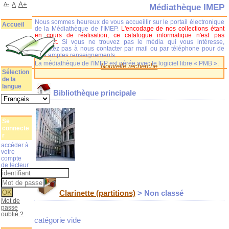
A+
A-
A
Médiathèque IMEP
Nous sommes heureux de vous accueillir sur le portail électronique
Accueil
de la Médiathèque de l'IMEP.
L'encodage de nos collections étant
en cours de réalisation, ce catalogue informatique n'est pas
complet.
Si vous ne trouvez pas le média qui vous intéresse,
n'hésitez pas à nous contacter par mail ou par téléphone pour de
plus amples renseignements.
La médiathèque de l'IMEP est gérée avec le logiciel libre « PMB ».
Nouvelle recherche
Sélection
de la
langue
Bibliothèque principale
Se
connecte
r
accéder à
votre
compte
de lecteur
Clarinette (partitions)
> Non classé
Mot de
passe
oublié ?
catégorie vide