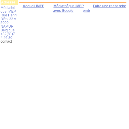
Adresse
Accueil IMEP
Médiathèque IMEP
Faire une recherche
Médiathè
avec Google
pmb
que IMEP
Rue Henri
Blès, 33 A
5000
NAMUR
Belgique
+32(81)7
4.46.80.
contact