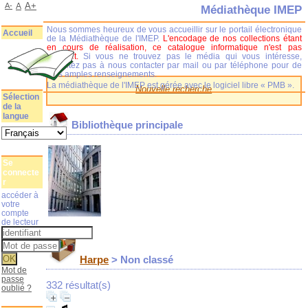
A+
A-
A
Médiathèque IMEP
Nous sommes heureux de vous accueillir sur le portail électronique
Accueil
de la Médiathèque de l'IMEP.
L'encodage de nos collections étant
en cours de réalisation, ce catalogue informatique n'est pas
complet.
Si vous ne trouvez pas le média qui vous intéresse,
n'hésitez pas à nous contacter par mail ou par téléphone pour de
plus amples renseignements.
La médiathèque de l'IMEP est gérée avec le logiciel libre « PMB ».
Nouvelle recherche
Sélection
de la
langue
Bibliothèque principale
Se
connecte
r
accéder à
votre
compte
de lecteur
Harpe
> Non classé
Mot de
passe
332 résultat(s)
oublié ?