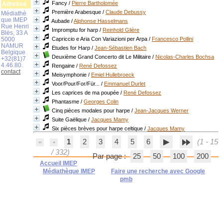
Fancy
/
Pierre Bartholomée
Adresse
Première Arabesque
/
Claude Debussy
Médiathè
que IMEP
Aubade
/
Alphonse Hasselmans
Rue Henri
Impromptu for harp
/
Reinhold Glière
Blès, 33 A
5000
Capriccio e Aria Con Variazioni per Arpa
/
Francesco Pollini
NAMUR
Etudes for Harp
/
Jean-Sébastien Bach
Belgique
Deuxième Grand Concerto dit Le Militaire
/
Nicolas-Charles Bochsa
+32(81)7
4.46.80.
Rengaine
/
René Defossez
contact
Meisymphonie
/
Emiel Hullebroeck
Voor/Pour/For/Für...
/
Emmanuel Durlet
Les caprices de ma poupée
/
René Defossez
Phantasme
/
Georges Colin
Cinq pièces modales pour harpe
/
Jean-Jacques Werner
Suite Gaëlique
/
Jacques Mamy
Six pièces brèves pour harpe celtique
/
Jacques Mamy
1
2
3
4
5
6
(1 - 15
/ 332)
Par page :
25
50
100
200
Accueil IMEP
Médiathèque IMEP
Faire une recherche avec Google
pmb