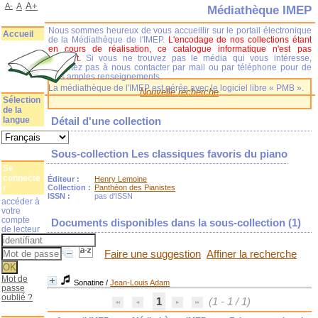
A+
A-
A
Médiathèque IMEP
Nous sommes heureux de vous accueillir sur le portail électronique
Accueil
de la Médiathèque de l'IMEP.
L'encodage de nos collections étant
en cours de réalisation, ce catalogue informatique n'est pas
complet.
Si vous ne trouvez pas le média qui vous intéresse,
n'hésitez pas à nous contacter par mail ou par téléphone pour de
plus amples renseignements.
La médiathèque de l'IMEP est gérée avec le logiciel libre « PMB ».
Nouvelle recherche
Sélection
de la
langue
Détail d'une collection
Sous-collection Les classiques favoris du piano
Se
connecte
Éditeur :
Henry Lemoine
r
Collection :
Panthéon des Pianistes
ISSN :
pas d'ISSN
accéder à
votre
compte
Documents disponibles dans la sous-collection (
1
)
de lecteur
Faire une suggestion
Affiner la recherche
Mot de
Sonatine
/
Jean-Louis Adam
passe
oublié ?
1
(1 - 1 / 1)