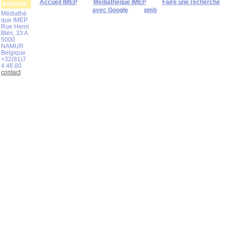
Accueil IMEP
Médiathèque IMEP
Faire une recherche
Adresse
avec Google
pmb
Médiathè
que IMEP
Rue Henri
Blès, 33 A
5000
NAMUR
Belgique
+32(81)7
4.46.80.
contact