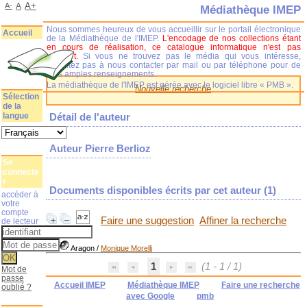
A+
A-
A
Médiathèque IMEP
Nous sommes heureux de vous accueillir sur le portail électronique
Accueil
de la Médiathèque de l'IMEP.
L'encodage de nos collections étant
en cours de réalisation, ce catalogue informatique n'est pas
complet.
Si vous ne trouvez pas le média qui vous intéresse,
n'hésitez pas à nous contacter par mail ou par téléphone pour de
plus amples renseignements.
La médiathèque de l'IMEP est gérée avec le logiciel libre « PMB ».
Nouvelle recherche
Sélection
de la
langue
Détail de l'auteur
Auteur Pierre Berlioz
Se
connecte
r
Documents disponibles écrits par cet auteur (
1
)
accéder à
votre
compte
Faire une suggestion
Affiner la recherche
de lecteur
Aragon
/
Monique Morelli
1
(1 - 1 / 1)
Mot de
passe
Accueil IMEP
Médiathèque IMEP
Faire une recherche
oublié ?
avec Google
pmb