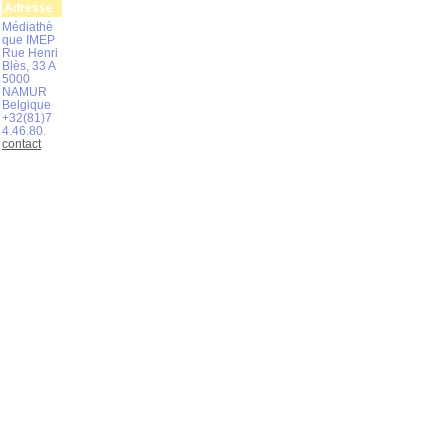
Adresse
Médiathè
que IMEP
Rue Henri
Blès, 33 A
5000
NAMUR
Belgique
+32(81)7
4.46.80.
contact