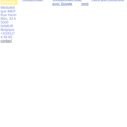
Adresse
avec Google
pmb
Médiathè
que IMEP
Rue Henri
Blès, 33 A
5000
NAMUR
Belgique
+32(81)7
4.46.80.
contact