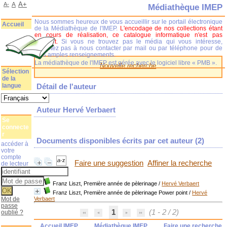
A+
A-
A
Médiathèque IMEP
Nous sommes heureux de vous accueillir sur le portail électronique
Accueil
de la Médiathèque de l'IMEP.
L'encodage de nos collections étant
en cours de réalisation, ce catalogue informatique n'est pas
complet.
Si vous ne trouvez pas le média qui vous intéresse,
n'hésitez pas à nous contacter par mail ou par téléphone pour de
plus amples renseignements.
La médiathèque de l'IMEP est gérée avec le logiciel libre « PMB ».
Nouvelle recherche
Sélection
de la
langue
Détail de l'auteur
Auteur Hervé Verbaert
Se
connecte
r
Documents disponibles écrits par cet auteur (
2
)
accéder à
votre
compte
Faire une suggestion
Affiner la recherche
de lecteur
Franz Liszt, Première année de pèlerinage
/
Hervé Verbaert
Franz Liszt, Première année de pèlerinage Power point
/
Hervé
Mot de
Verbaert
passe
1
(1 - 2 / 2)
oublié ?
Accueil IMEP
Médiathèque IMEP
Faire une recherche