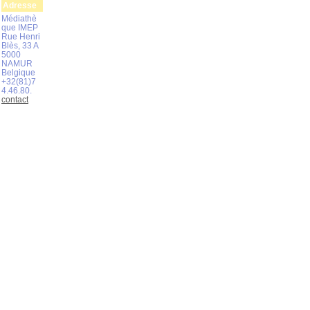
Adresse
Médiathè
que IMEP
Rue Henri
Blès, 33 A
5000
NAMUR
Belgique
+32(81)7
4.46.80.
contact