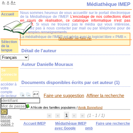
A+
A-
A
Médiathèque IMEP
Nous sommes heureux de vous accueillir sur le portail électronique
Accueil
de la Médiathèque de l'IMEP.
L'encodage de nos collections étant
en cours de réalisation, ce catalogue informatique n'est pas
complet.
Si vous ne trouvez pas le média qui vous intéresse,
n'hésitez pas à nous contacter par mail ou par téléphone pour de
plus amples renseignements.
La médiathèque de l'IMEP est gérée avec le logiciel libre « PMB ».
Nouvelle recherche
Sélection
de la
langue
Détail de l'auteur
Auteur Danielle Mouraux
Se
connecte
r
Documents disponibles écrits par cet auteur (
1
)
accéder à
votre
compte
Faire une suggestion
Affiner la recherche
de lecteur
A l'école des familles populaires
/
Annik Bonnefond
1
(1 - 1 / 1)
Mot de
passe
Accueil IMEP
Médiathèque IMEP
Faire une recherche
oublié ?
avec Google
pmb