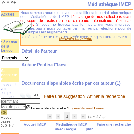
A+
A-
A
Médiathèque IMEP
Nous sommes heureux de vous accueillir sur le portail électronique
Accueil
de la Médiathèque de l'IMEP.
L'encodage de nos collections étant
en cours de réalisation, ce catalogue informatique n'est pas
complet.
Si vous ne trouvez pas le média qui vous intéresse,
n'hésitez pas à nous contacter par mail ou par téléphone pour de
plus amples renseignements.
La médiathèque de l'IMEP est gérée avec le logiciel libre « PMB ».
Nouvelle recherche
Sélection
de la
langue
Détail de l'auteur
Auteur Pauline Claes
Se
connecte
r
Documents disponibles écrits par cet auteur (
1
)
accéder à
votre
compte
Faire une suggestion
Affiner la recherche
de lecteur
La jeune fille à la fenêtre
/
Eugène Samuel-Holeman
1
(1 - 1 / 1)
Mot de
passe
Accueil IMEP
Médiathèque IMEP
Faire une recherche
oublié ?
avec Google
pmb