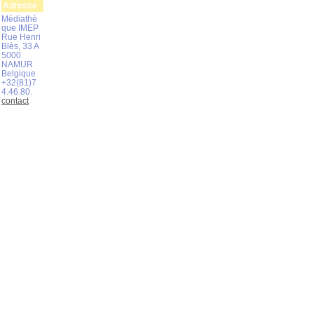
Adresse
Médiathè
que IMEP
Rue Henri
Blès, 33 A
5000
NAMUR
Belgique
+32(81)7
4.46.80.
contact