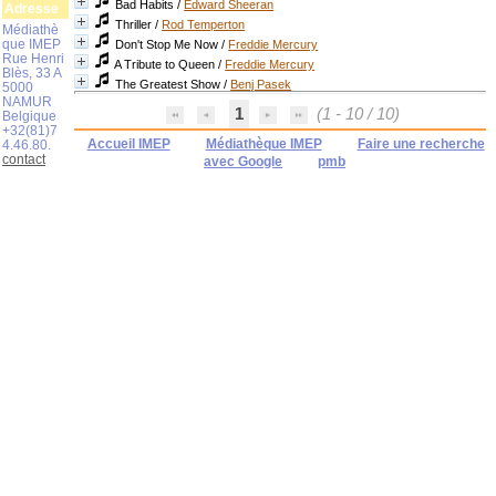
Bad Habits
/
Edward Sheeran
Adresse
Thriller
/
Rod Temperton
Médiathè
que IMEP
Don't Stop Me Now
/
Freddie Mercury
Rue Henri
A Tribute to Queen
/
Freddie Mercury
Blès, 33 A
The Greatest Show
/
Benj Pasek
5000
NAMUR
1
(1 - 10 / 10)
Belgique
+32(81)7
Accueil IMEP
Médiathèque IMEP
Faire une recherche
4.46.80.
contact
avec Google
pmb