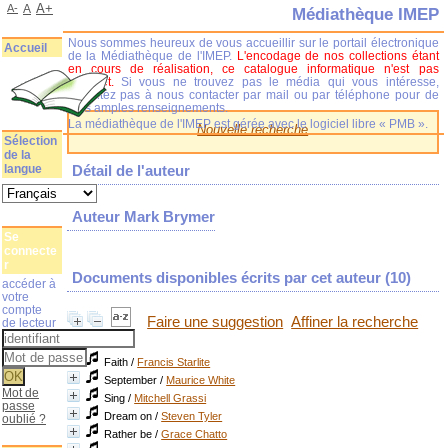
A+
A-
A
Médiathèque IMEP
Nous sommes heureux de vous accueillir sur le portail électronique
Accueil
de la Médiathèque de l'IMEP.
L'encodage de nos collections étant
en cours de réalisation, ce catalogue informatique n'est pas
complet.
Si vous ne trouvez pas le média qui vous intéresse,
n'hésitez pas à nous contacter par mail ou par téléphone pour de
plus amples renseignements.
La médiathèque de l'IMEP est gérée avec le logiciel libre « PMB ».
Nouvelle recherche
Sélection
de la
langue
Détail de l'auteur
Auteur Mark Brymer
Se
connecte
r
Documents disponibles écrits par cet auteur (
10
)
accéder à
votre
compte
Faire une suggestion
Affiner la recherche
de lecteur
Faith
/
Francis Starlite
September
/
Maurice White
Mot de
Sing
/
Mitchell Grassi
passe
Dream on
/
Steven Tyler
oublié ?
Rather be
/
Grace Chatto