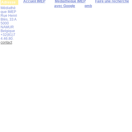
Accueil IMEP
Médiathèque IMEP
Faire une recherche
Adresse
avec Google
pmb
Médiathè
que IMEP
Rue Henri
Blès, 33 A
5000
NAMUR
Belgique
+32(81)7
4.46.80.
contact