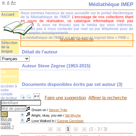
A+
A-
A
Médiathèque IMEP
Nous sommes heureux de vous accueillir sur le portail électronique
Accueil
de la Médiathèque de l'IMEP.
L'encodage de nos collections étant
en cours de réalisation, ce catalogue informatique n'est pas
complet.
Si vous ne trouvez pas le média qui vous intéresse,
n'hésitez pas à nous contacter par mail ou par téléphone pour de
plus amples renseignements.
La médiathèque de l'IMEP est gérée avec le logiciel libre « PMB ».
Nouvelle recherche
Sélection
de la
langue
Détail de l'auteur
Auteur Steve Zegree (1953-2015)
Se
connecte
r
Documents disponibles écrits par cet auteur (
3
)
accéder à
votre
compte
Faire une suggestion
Affiner la recherche
de lecteur
Dream on
/
Steven Tyler
Alright, okay, you win
/
Sid Wyche
Mot de
Love Walked In
/
George Gershwin
passe
oublié ?
1
(1 - 3 / 3)