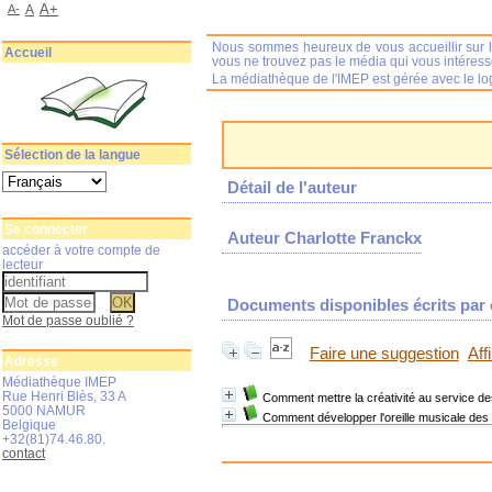
A+
A-
A
Nous sommes heureux de vous accueillir sur l
Accueil
vous ne trouvez pas le média qui vous intéres
La médiathèque de l'IMEP est gérée avec le log
Sélection de la langue
Détail de l'auteur
Se connecter
Auteur Charlotte Franckx
accéder à votre compte de
lecteur
Documents disponibles écrits par c
Mot de passe oublié ?
Faire une suggestion
Aff
Adresse
Médiathèque IMEP
Rue Henri Blès, 33 A
Comment mettre la créativité au service d
5000 NAMUR
Comment développer l'oreille musicale des 
Belgique
+32(81)74.46.80.
contact