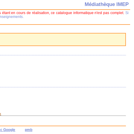
Médiathèque IMEP
 étant en cours de réalisation, ce catalogue informatique n'est pas complet.
Si
renseignements.
x
ec Google
pmb