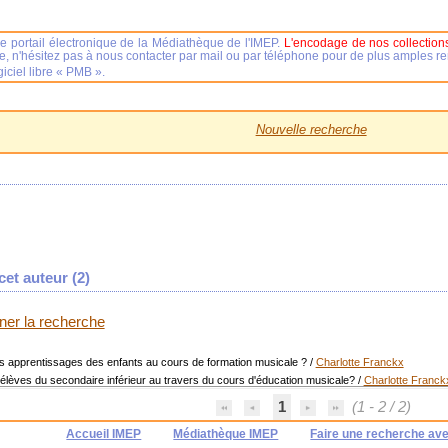
e portail électronique de la Médiathèque de l'IMEP.
L'encodage de nos collections
se, n'hésitez pas à nous contacter par mail ou par téléphone pour de plus amples 
iciel libre « PMB ».
Nouvelle recherche
et auteur (
2
)
iner la recherche
es apprentissages des enfants au cours de formation musicale ?
/
Charlotte Franckx
élèves du secondaire inférieur au travers du cours d'éducation musicale?
/
Charlotte Franck
1
(1 - 2 / 2)
Accueil IMEP
Médiathèque IMEP
Faire une recherche av