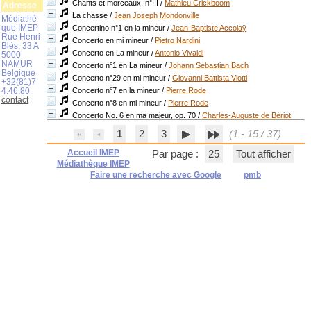
Chants et morceaux, n°III
/
Mathieu Crickboom
Adresse
La chasse
/
Jean Joseph Mondonville
Médiathè
que IMEP
Concertino n°1 en la mineur
/
Jean-Baptiste Accolaÿ
Rue Henri
Concerto en mi mineur
/
Pietro Nardini
Blès, 33 A
Concerto en La mineur
/
Antonio Vivaldi
5000
NAMUR
Concerto n°1 en La mineur
/
Johann Sebastian Bach
Belgique
Concerto n°29 en mi mineur
/
Giovanni Battista Viotti
+32(81)7
4.46.80.
Concerto n°7 en la mineur
/
Pierre Rode
contact
Concerto n°8 en mi mineur
/
Pierre Rode
Concerto No. 6 en ma majeur, op. 70
/
Charles-Auguste de Bériot
1
2
3
(1 - 15 / 37)
Accueil IMEP
Par page :
25
Tout afficher
Médiathèque IMEP
Faire une recherche avec Google
pmb