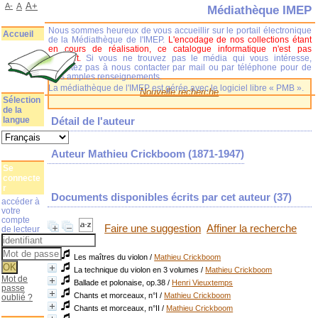
A+
A-
A
Médiathèque IMEP
Nous sommes heureux de vous accueillir sur le portail électronique
Accueil
de la Médiathèque de l'IMEP.
L'encodage de nos collections étant
en cours de réalisation, ce catalogue informatique n'est pas
complet.
Si vous ne trouvez pas le média qui vous intéresse,
n'hésitez pas à nous contacter par mail ou par téléphone pour de
plus amples renseignements.
La médiathèque de l'IMEP est gérée avec le logiciel libre « PMB ».
Nouvelle recherche
Sélection
de la
langue
Détail de l'auteur
Auteur Mathieu Crickboom (1871-1947)
Se
connecte
r
Documents disponibles écrits par cet auteur (
37
)
accéder à
votre
compte
Faire une suggestion
Affiner la recherche
de lecteur
Les maîtres du violon
/
Mathieu Crickboom
La technique du violon en 3 volumes
/
Mathieu Crickboom
Mot de
Ballade et polonaise, op.38
/
Henri Vieuxtemps
passe
Chants et morceaux, n°I
/
Mathieu Crickboom
oublié ?
Chants et morceaux, n°II
/
Mathieu Crickboom