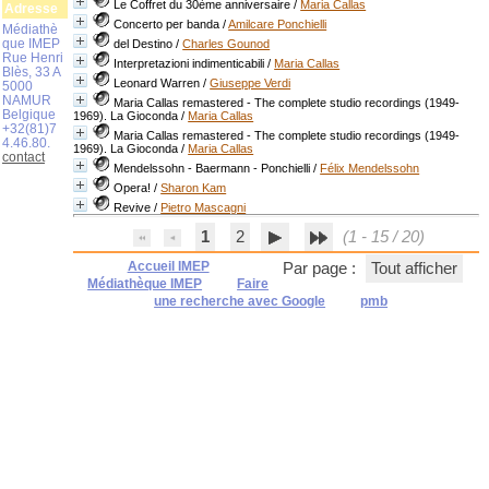
Le Coffret du 30ème anniversaire
/
Maria Callas
Adresse
Concerto per banda
/
Amilcare Ponchielli
Médiathè
que IMEP
del Destino
/
Charles Gounod
Rue Henri
Interpretazioni indimenticabili
/
Maria Callas
Blès, 33 A
Leonard Warren
/
Giuseppe Verdi
5000
NAMUR
Maria Callas remastered - The complete studio recordings (1949-
Belgique
1969). La Gioconda
/
Maria Callas
+32(81)7
Maria Callas remastered - The complete studio recordings (1949-
4.46.80.
1969). La Gioconda
/
Maria Callas
contact
Mendelssohn - Baermann - Ponchielli
/
Félix Mendelssohn
Opera!
/
Sharon Kam
Revive
/
Pietro Mascagni
1
2
(1 - 15 / 20)
Accueil IMEP
Par page :
Tout afficher
Médiathèque IMEP
Faire
une recherche avec Google
pmb