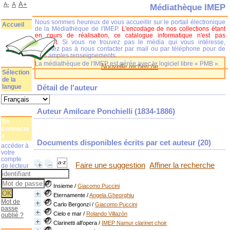
A+
A-
A
Médiathèque IMEP
Nous sommes heureux de vous accueillir sur le portail électronique
Accueil
de la Médiathèque de l'IMEP.
L'encodage de nos collections étant
en cours de réalisation, ce catalogue informatique n'est pas
complet.
Si vous ne trouvez pas le média qui vous intéresse,
n'hésitez pas à nous contacter par mail ou par téléphone pour de
plus amples renseignements.
La médiathèque de l'IMEP est gérée avec le logiciel libre « PMB ».
Nouvelle recherche
Sélection
de la
langue
Détail de l'auteur
Auteur Amilcare Ponchielli (1834-1886)
Se
connecte
r
Documents disponibles écrits par cet auteur (
20
)
accéder à
votre
compte
Faire une suggestion
Affiner la recherche
de lecteur
Insieme
/
Giacomo Puccini
Eternamente
/
Angela Gheorghiu
Mot de
Carlo Bergonzi
/
Giacomo Puccini
passe
Cielo e mar
/
Rolando Villazón
oublié ?
Clarinetti all'opera
/
IMEP Namur clarinet choir