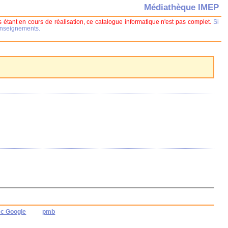
Médiathèque IMEP
 étant en cours de réalisation, ce catalogue informatique n'est pas complet.
Si
renseignements.
ec Google
pmb