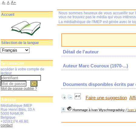
A+
A-
A
Nous sommes heureux de vous accueillir sur l
Accueil
vous ne trouvez pas le média qui vous intéres
La médiathèque de l'IMEP est gérée avec le log
Sélection de la langue
Détail de l'auteur
Se connecter
Auteur Marc Couroux (1970-...)
accéder à votre compte de
lecteur
Documents disponibles écrits par c
Mot de passe oublié ?
Faire une suggestion
Aff
Adresse
Médiathèque IMEP
Rue Henri Blès, 33 A
Hommage à Ivan Wyschnegradsky
/
Ivan
5000 NAMUR
Belgique
+32(81)74.46.80.
contact