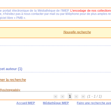
e portail électronique de la Médiathèque de l'IMEP.
L'encodage de nos collections
se, n'hésitez pas à nous contacter par mail ou par téléphone pour de plus amples 
iciel libre « PMB ».
Nouvelle recherche
et auteur (
1
)
iner la recherche
 Wyschnegradsky
1
(1 - 1 / 1)
Accueil IMEP
Médiathèque IMEP
Faire une recherche av