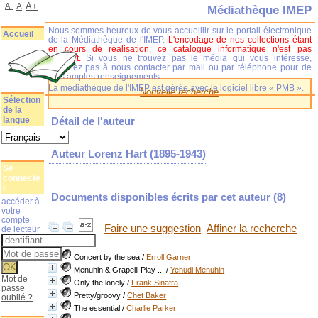
A+
A-
A
Médiathèque IMEP
Nous sommes heureux de vous accueillir sur le portail électronique
Accueil
de la Médiathèque de l'IMEP.
L'encodage de nos collections étant
en cours de réalisation, ce catalogue informatique n'est pas
complet.
Si vous ne trouvez pas le média qui vous intéresse,
n'hésitez pas à nous contacter par mail ou par téléphone pour de
plus amples renseignements.
La médiathèque de l'IMEP est gérée avec le logiciel libre « PMB ».
Nouvelle recherche
Sélection
de la
langue
Détail de l'auteur
Auteur Lorenz Hart (1895-1943)
Se
connecte
r
Documents disponibles écrits par cet auteur (
8
)
accéder à
votre
compte
Faire une suggestion
Affiner la recherche
de lecteur
Concert by the sea
/
Erroll Garner
Menuhin & Grapelli Play ...
/
Yehudi Menuhin
Mot de
Only the lonely
/
Frank Sinatra
passe
Pretty/groovy
/
Chet Baker
oublié ?
The essential
/
Charlie Parker