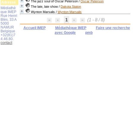
The jazz soul of Oscar Peterson
/
Oscar Peterson
Adresse
The late, late show
/
Dakota Staton
Médiathè
que IMEP
Wynton Marsalis
/
Wynton Marsalis
Rue Henri
Blès, 33 A
1
(1 - 8 / 8)
5000
NAMUR
Accueil IMEP
Médiathèque IMEP
Faire une recherche
Belgique
avec Google
pmb
+32(81)7
4.46.80.
contact