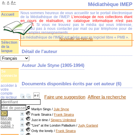
A+
A-
A
Médiathèque IMEP
Nous sommes heureux de vous accueillir sur le portail électronique
Accueil
de la Médiathèque de l'IMEP.
L'encodage de nos collections étant
en cours de réalisation, ce catalogue informatique n'est pas
complet.
Si vous ne trouvez pas le média qui vous intéresse,
n'hésitez pas à nous contacter par mail ou par téléphone pour de
plus amples renseignements.
La médiathèque de l'IMEP est gérée avec le logiciel libre « PMB ».
Nouvelle recherche
Sélection
de la
langue
Détail de l'auteur
Auteur Jule Styne (1905-1994)
Se
connecte
r
Documents disponibles écrits par cet auteur (
6
)
accéder à
votre
compte
Faire une suggestion
Affiner la recherche
de lecteur
Marilyn Sings
/
Jule Styne
Frank Sinatra
/
Frank Sinatra
Mot de
Just in time
/
Singers Unlimited
passe
"Live" at the London Palladium
/
Judy Garland
oublié ?
Only the lonely
/
Frank Sinatra