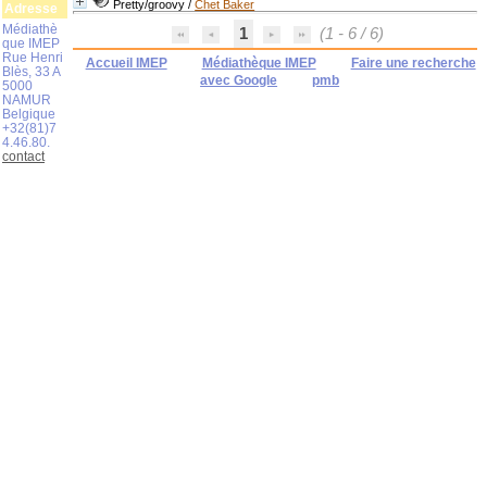
Pretty/groovy
/
Chet Baker
Adresse
Médiathè
1
(1 - 6 / 6)
que IMEP
Rue Henri
Accueil IMEP
Médiathèque IMEP
Faire une recherche
Blès, 33 A
avec Google
pmb
5000
NAMUR
Belgique
+32(81)7
4.46.80.
contact