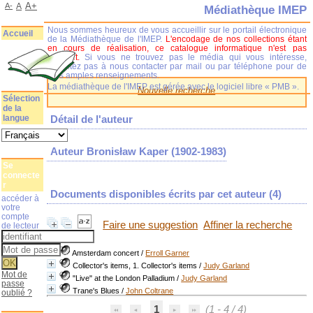
A+
A-
A
Médiathèque IMEP
Nous sommes heureux de vous accueillir sur le portail électronique
Accueil
de la Médiathèque de l'IMEP.
L'encodage de nos collections étant
en cours de réalisation, ce catalogue informatique n'est pas
complet.
Si vous ne trouvez pas le média qui vous intéresse,
n'hésitez pas à nous contacter par mail ou par téléphone pour de
plus amples renseignements.
La médiathèque de l'IMEP est gérée avec le logiciel libre « PMB ».
Nouvelle recherche
Sélection
de la
langue
Détail de l'auteur
Auteur Bronisław Kaper (1902-1983)
Se
connecte
r
Documents disponibles écrits par cet auteur (
4
)
accéder à
votre
compte
Faire une suggestion
Affiner la recherche
de lecteur
Amsterdam concert
/
Erroll Garner
Collector's items, 1. Collector's items
/
Judy Garland
Mot de
"Live" at the London Palladium
/
Judy Garland
passe
Trane's Blues
/
John Coltrane
oublié ?
1
(1 - 4 / 4)