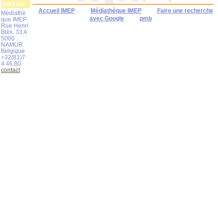
Adresse
Accueil IMEP
Médiathèque IMEP
Faire une recherche
Médiathè
avec Google
pmb
que IMEP
Rue Henri
Blès, 33 A
5000
NAMUR
Belgique
+32(81)7
4.46.80.
contact