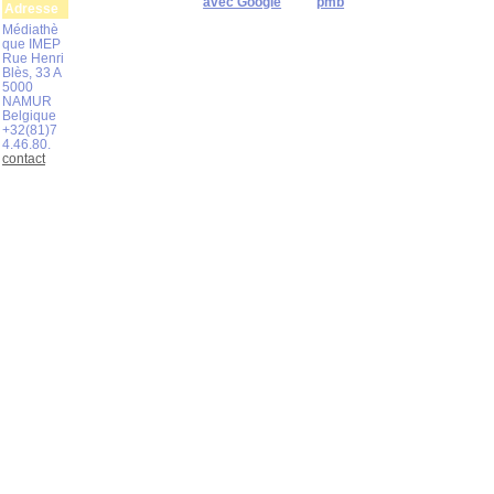
avec Google
pmb
Adresse
Médiathè
que IMEP
Rue Henri
Blès, 33 A
5000
NAMUR
Belgique
+32(81)7
4.46.80.
contact