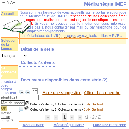
A+
A-
A
Médiathèque IMEP
Nous sommes heureux de vous accueillir sur le portail électronique
Accueil
de la Médiathèque de l'IMEP.
L'encodage de nos collections étant
en cours de réalisation, ce catalogue informatique n'est pas
complet.
Si vous ne trouvez pas le média qui vous intéresse,
n'hésitez pas à nous contacter par mail ou par téléphone pour de
plus amples renseignements.
La médiathèque de l'IMEP est gérée avec le logiciel libre « PMB ».
Nouvelle recherche
Sélection
de la
langue
Détail de la série
Collector's items
Se
connecte
r
Documents disponibles dans cette série (
2
)
accéder à
votre
compte
Faire une suggestion
Affiner la recherche
de lecteur
Collector's items, 1. Collector's items
/
Judy Garland
Collector's items, 2. Collector's items
/
Judy Garland
Mot de
passe
1
(1 - 2 / 2)
oublié ?
Accueil IMEP
Médiathèque IMEP
Faire une recherche