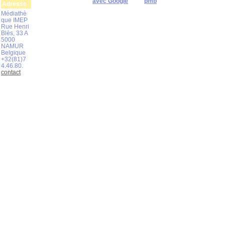
avec Google
pmb
Adresse
Médiathè
que IMEP
Rue Henri
Blès, 33 A
5000
NAMUR
Belgique
+32(81)7
4.46.80.
contact