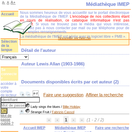
A+
A-
A
Médiathèque IMEP
Nous sommes heureux de vous accueillir sur le portail électronique
Accueil
de la Médiathèque de l'IMEP.
L'encodage de nos collections étant
en cours de réalisation, ce catalogue informatique n'est pas
complet.
Si vous ne trouvez pas le média qui vous intéresse,
n'hésitez pas à nous contacter par mail ou par téléphone pour de
plus amples renseignements.
La médiathèque de l'IMEP est gérée avec le logiciel libre « PMB ».
Nouvelle recherche
Sélection
de la
langue
Détail de l'auteur
Auteur Lewis Allan (1903-1986)
Se
connecte
r
Documents disponibles écrits par cet auteur (
2
)
accéder à
votre
compte
Faire une suggestion
Affiner la recherche
de lecteur
Lady sings the blues
/
Billie Holiday
Strange Fruit
/
Fabrizio Cassol
Mot de
passe
1
(1 - 2 / 2)
oublié ?
Accueil IMEP
Médiathèque IMEP
Faire une recherche