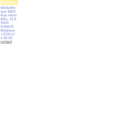
Adresse
Médiathè
que IMEP
Rue Henri
Blès, 33 A
5000
NAMUR
Belgique
+32(81)7
4.46.80.
contact