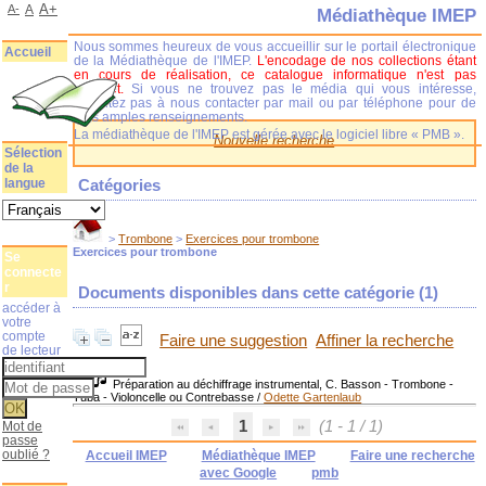
A+
A-
A
Médiathèque IMEP
Nous sommes heureux de vous accueillir sur le portail électronique
Accueil
de la Médiathèque de l'IMEP.
L'encodage de nos collections étant
en cours de réalisation, ce catalogue informatique n'est pas
complet.
Si vous ne trouvez pas le média qui vous intéresse,
n'hésitez pas à nous contacter par mail ou par téléphone pour de
plus amples renseignements.
La médiathèque de l'IMEP est gérée avec le logiciel libre « PMB ».
Nouvelle recherche
Sélection
de la
langue
Catégories
>
Trombone
>
Exercices pour trombone
Exercices pour trombone
Se
connecte
r
Documents disponibles dans cette catégorie (
1
)
accéder à
votre
compte
Faire une suggestion
Affiner la recherche
de lecteur
Préparation au déchiffrage instrumental, C. Basson - Trombone -
Tuba - Violoncelle ou Contrebasse
/
Odette Gartenlaub
1
(1 - 1 / 1)
Mot de
passe
oublié ?
Accueil IMEP
Médiathèque IMEP
Faire une recherche
avec Google
pmb