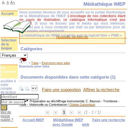
A+
A-
A
Médiathèque IMEP
Nous sommes heureux de vous accueillir sur le portail électronique
Accueil
de la Médiathèque de l'IMEP.
L'encodage de nos collections étant
en cours de réalisation, ce catalogue informatique n'est pas
complet.
Si vous ne trouvez pas le média qui vous intéresse,
n'hésitez pas à nous contacter par mail ou par téléphone pour de
plus amples renseignements.
La médiathèque de l'IMEP est gérée avec le logiciel libre « PMB ».
Nouvelle recherche
Sélection
de la
langue
Catégories
>
Tuba
>
Exercices pour tuba
Exercices pour tuba
Se
connecte
r
Documents disponibles dans cette catégorie (
1
)
accéder à
votre
compte
Faire une suggestion
Affiner la recherche
de lecteur
Préparation au déchiffrage instrumental, C. Basson - Trombone -
Tuba - Violoncelle ou Contrebasse
/
Odette Gartenlaub
1
(1 - 1 / 1)
Mot de
passe
oublié ?
Accueil IMEP
Médiathèque IMEP
Faire une recherche
avec Google
pmb