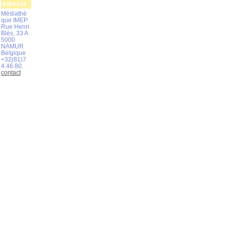
Adresse
Médiathè
que IMEP
Rue Henri
Blès, 33 A
5000
NAMUR
Belgique
+32(81)7
4.46.80.
contact