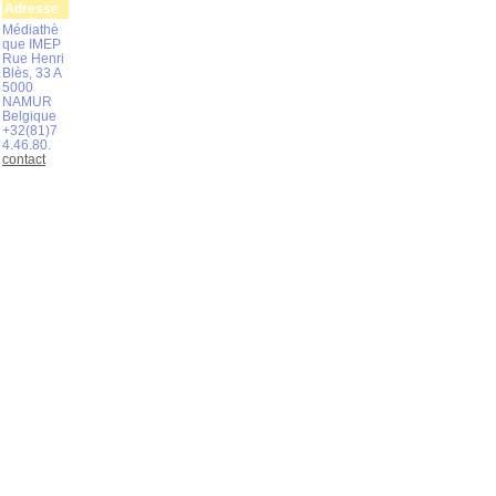
Adresse
Médiathè
que IMEP
Rue Henri
Blès, 33 A
5000
NAMUR
Belgique
+32(81)7
4.46.80.
contact