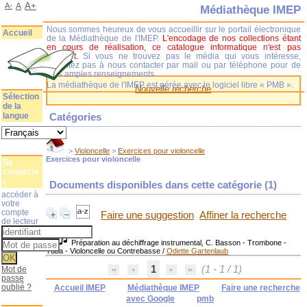
A+
A-
A
Médiathèque IMEP
Nous sommes heureux de vous accueillir sur le portail électronique
Accueil
de la Médiathèque de l'IMEP.
L'encodage de nos collections étant
en cours de réalisation, ce catalogue informatique n'est pas
complet.
Si vous ne trouvez pas le média qui vous intéresse,
n'hésitez pas à nous contacter par mail ou par téléphone pour de
plus amples renseignements.
La médiathèque de l'IMEP est gérée avec le logiciel libre « PMB ».
Nouvelle recherche
Sélection
de la
langue
Catégories
>
Violoncelle
>
Exercices pour violoncelle
Exercices pour violoncelle
Se
connecte
r
Documents disponibles dans cette catégorie (
1
)
accéder à
votre
compte
Faire une suggestion
Affiner la recherche
de lecteur
Préparation au déchiffrage instrumental, C. Basson - Trombone -
Tuba - Violoncelle ou Contrebasse
/
Odette Gartenlaub
1
(1 - 1 / 1)
Mot de
passe
oublié ?
Accueil IMEP
Médiathèque IMEP
Faire une recherche
avec Google
pmb