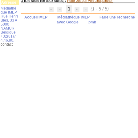
la flûte seule (en deux suites)
/
Peter Joseph von Lindpaintner
Adresse
Médiathè
1
(1 - 5 / 5)
que IMEP
Rue Henri
Accueil IMEP
Médiathèque IMEP
Faire une recherche
Blès, 33 A
avec Google
pmb
5000
NAMUR
Belgique
+32(81)7
4.46.80.
contact