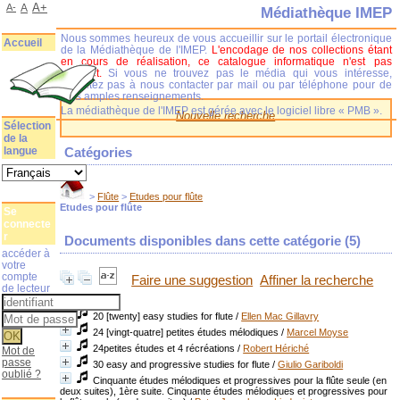
A+
A-
A
Médiathèque IMEP
Nous sommes heureux de vous accueillir sur le portail électronique
Accueil
de la Médiathèque de l'IMEP.
L'encodage de nos collections étant
en cours de réalisation, ce catalogue informatique n'est pas
complet.
Si vous ne trouvez pas le média qui vous intéresse,
n'hésitez pas à nous contacter par mail ou par téléphone pour de
plus amples renseignements.
La médiathèque de l'IMEP est gérée avec le logiciel libre « PMB ».
Nouvelle recherche
Sélection
de la
langue
Catégories
>
Flûte
>
Etudes pour flûte
Etudes pour flûte
Se
connecte
r
Documents disponibles dans cette catégorie (
5
)
accéder à
votre
compte
Faire une suggestion
Affiner la recherche
de lecteur
20 [twenty] easy studies for flute
/
Ellen Mac Gillavry
24 [vingt-quatre] petites études mélodiques
/
Marcel Moyse
24petites études et 4 récréations
/
Robert Hériché
Mot de
passe
30 easy and progressive studies for flute
/
Giulio Gariboldi
oublié ?
Cinquante études mélodiques et progressives pour la flûte seule (en
deux suites), 1ère suite. Cinquante études mélodiques et progressives pour