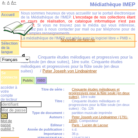
A+
A-
A
Médiathèque IMEP
Nous sommes heureux de vous accueillir sur le portail électronique
Accueil
de la Médiathèque de l'IMEP.
L'encodage de nos collections étant
en cours de réalisation, ce catalogue informatique n'est pas
complet.
Si vous ne trouvez pas le média qui vous intéresse,
n'hésitez pas à nous contacter par mail ou par téléphone pour de
plus amples renseignements.
La médiathèque de l'IMEP est gérée avec le logiciel libre « PMB ».
Nouvelle recherche
Sélection
de la
langue
Cinquante études mélodiques et progressives pour la
flûte seule (en deux suites), 1ère suite. Cinquante études
mélodiques et progressives pour la flûte seule (en deux
suites)
/
Peter Joseph von Lindpaintner
Se
connecte
Public
ISBD
r
accéder à
Titre de série :
Cinquante études mélodiques et
votre
progressives pour la flûte seule (en deux
compte
suites)
, 1ère suite
de lecteur
Titre :
Cinquante études mélodiques et
progressives pour la flûte seule (en deux
suites) : Op. 126
Type de document :
partition musicale imprimée
Auteurs :
Peter Joseph von Lindpaintner (1791-
Mot de
1856)
, Compositeur
passe
Editeur :
Paris : Lucien de Lacour
oublié ?
Année de publication :
s.d.
Importance :
36 p.