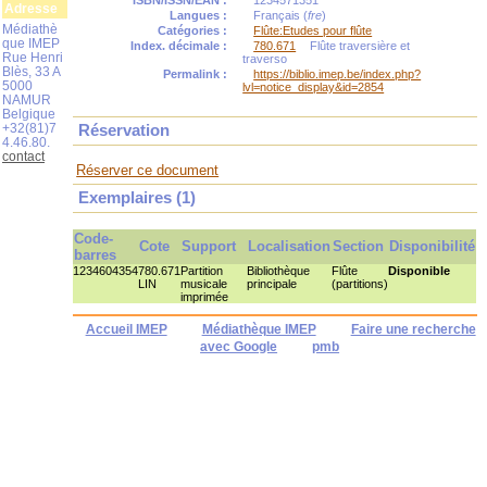
ISBN/ISSN/EAN :
1234571351
Adresse
Langues :
Français (
fre
)
Médiathè
Catégories :
Flûte:Etudes pour flûte
que IMEP
Index. décimale :
780.671
Flûte traversière et
Rue Henri
traverso
Blès, 33 A
Permalink :
https://biblio.imep.be/index.php?
5000
lvl=notice_display&id=2854
NAMUR
Belgique
+32(81)7
Réservation
4.46.80.
contact
Réserver ce document
Exemplaires (1)
Code-
Cote
Support
Localisation
Section
Disponibilité
barres
1234604354
780.671
Partition
Bibliothèque
Flûte
Disponible
LIN
musicale
principale
(partitions)
imprimée
Accueil IMEP
Médiathèque IMEP
Faire une recherche
avec Google
pmb