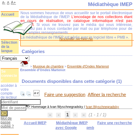
A+
A-
A
Médiathèque IMEP
Nous sommes heureux de vous accueillir sur le portail électronique
Accueil
de la Médiathèque de l'IMEP.
L'encodage de nos collections étant
en cours de réalisation, ce catalogue informatique n'est pas
complet.
Si vous ne trouvez pas le média qui vous intéresse,
n'hésitez pas à nous contacter par mail ou par téléphone pour de
plus amples renseignements.
La médiathèque de l'IMEP est gérée avec le logiciel libre « PMB ».
Nouvelle recherche
Sélection
de la
langue
Catégories
>
Musique de chambre
>
Ensemble d'Ondes Martenot
Ensemble d'Ondes Martenot
Se
connecte
r
Documents disponibles dans cette catégorie (
1
)
accéder à
votre
compte
Faire une suggestion
Affiner la recherche
de lecteur
Hommage à Ivan Wyschnegradsky
/
Ivan Wyschnegradsky
1
(1 - 1 / 1)
Mot de
passe
Accueil IMEP
Médiathèque IMEP
Faire une recherche
oublié ?
avec Google
pmb