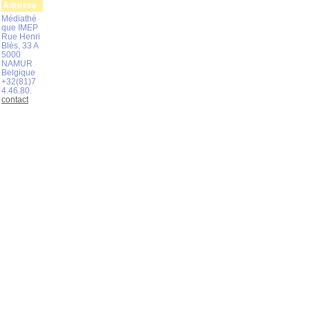
Adresse
Médiathè
que IMEP
Rue Henri
Blès, 33 A
5000
NAMUR
Belgique
+32(81)7
4.46.80.
contact