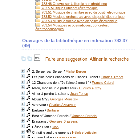
783.48 Oeuvre sur la liturgie non chrétienne
783.5 Musiques utilisant l'électronique
783.51 Musique de chambre avec dispositif électronique
783.52 Musique orchestrale avec dispositif électronique
783.53 Musique vocale avec dispositif électronique
783.54 Musiques acousmatiques, concrètes,
électroacoustiques
Ouvrages de la bibliothèque en indexation 783.37
(
49
)
Faire une suggestion
Affiner la recherche
2. Berger par Berger
/
Michel Berger
Les plus belles chansons de Charles Trenet
/
Charles Trenet
12 Chansons dont "Je l'aime à mourir"
/
Francis Cabrel
Adieu, monsieur le professeur
/
Hugues Aufray
Aimer à perdre la raison
/
Jean Ferrat
Album N°2
/
Georges Moustaki
Aznavour
/
Charles Aznavour
Barbara
/
Barbara
Best of Vanessa Paradis
/
Vanessa Paradis
Brassens
/
Georges Brassens
Céline Dion
/
Dion
Christine and the queens
/
Héloïse Letissier