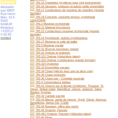
Adresse
783.15 Quintettes (et pièces pour cinq instruments)
783.16 Sextuors, septuors et autres petits ensembles
Médiathè
783.17 Conducteurs de musique de chambre (grands
que IMEP
formats)
Rue Henri
783.19 Concerto, concerto grosso, symphonie
Blès, 33 A
concertante
5000
783.2 Musique orchestrale
NAMUR
Belgique
783.21 Matériel d'orchestre
+32(81)7
783.22 Conducteurs musique orchestrale (grands
4.46.80.
formats)
contact
783.24 Symphonie, poème symphonique
783.27 Musique et suite de ballet
783.3 Musique vocale
783.31 Œuvres pour/avec choeur
783.32 Opéras et oratorios
783.321 Opéras (réductions piano)
783.322 Opéras (conducteurs grands formats)
783.323 Oratorios
783.33 Ensembles vocaux
783.34 Chant (pièces pour une ou deux voix)
783.35 Chant grégorien
783.36 Chant pop - Comédie musicale
783.4 Compositeurs belges
783.41 Oeuvre sur la liturgie chrétienne : Psaume, Te
Deum, Stabat mater, Magnificat, vêpres, antienne, Salve
Regina, hymnes
783.42 Cantate sacrée
783.43 Messe, partie de messe : Kyrie, Gloria, Sanctus;
Benedictus, Agnus Dei, Credo
783.44 Requiem, office des morts
783.45 Oratorio, Passion
783.451 Oratorio, Passion (réduction piano)
783.46 Motet