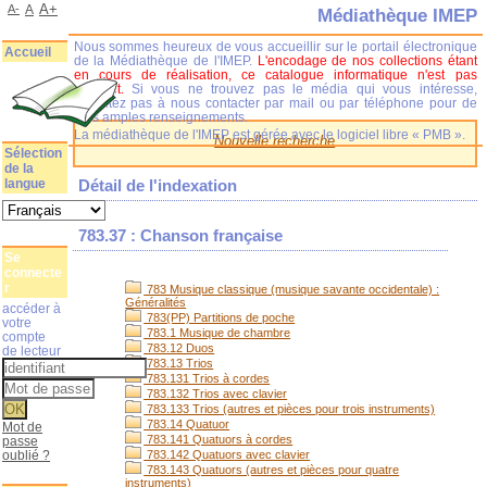
A+
A-
A
Médiathèque IMEP
Nous sommes heureux de vous accueillir sur le portail électronique
Accueil
de la Médiathèque de l'IMEP.
L'encodage de nos collections étant
en cours de réalisation, ce catalogue informatique n'est pas
complet.
Si vous ne trouvez pas le média qui vous intéresse,
n'hésitez pas à nous contacter par mail ou par téléphone pour de
plus amples renseignements.
La médiathèque de l'IMEP est gérée avec le logiciel libre « PMB ».
Nouvelle recherche
Sélection
de la
langue
Détail de l'indexation
783.37 : Chanson française
Se
connecte
r
783 Musique classique (musique savante occidentale) :
Généralités
accéder à
783(PP) Partitions de poche
votre
783.1 Musique de chambre
compte
783.12 Duos
de lecteur
783.13 Trios
783.131 Trios à cordes
783.132 Trios avec clavier
783.133 Trios (autres et pièces pour trois instruments)
783.14 Quatuor
Mot de
783.141 Quatuors à cordes
passe
oublié ?
783.142 Quatuors avec clavier
783.143 Quatuors (autres et pièces pour quatre
instruments)