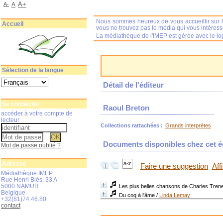
A+
A-
A
Nous sommes heureux de vous accueillir sur l
Accueil
vous ne trouvez pas le média qui vous intéres
La médiathèque de l'IMEP est gérée avec le log
Sélection de la langue
Détail de l'éditeur
Se connecter
Raoul Breton
accéder à votre compte de
lecteur
Collections rattachées :
Grands interprètes
Documents disponibles chez cet éd
Mot de passe oublié ?
Adresse
Faire une suggestion
Aff
Médiathèque IMEP
Rue Henri Blès, 33 A
5000 NAMUR
Les plus belles chansons de Charles Trene
Belgique
Du coq à l'âme
/
Linda Lemay
+32(81)74.46.80.
contact