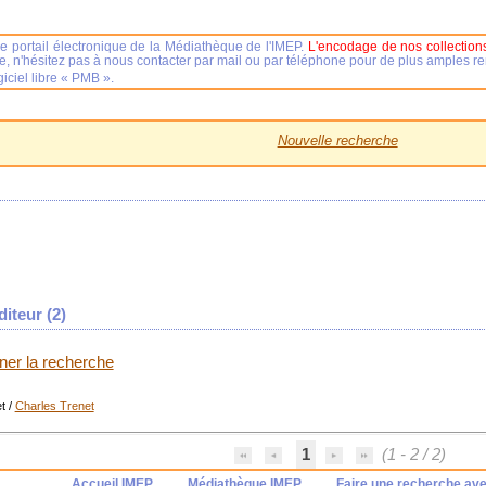
e portail électronique de la Médiathèque de l'IMEP.
L'encodage de nos collections
se, n'hésitez pas à nous contacter par mail ou par téléphone pour de plus amples 
iciel libre « PMB ».
Nouvelle recherche
iteur (
2
)
iner la recherche
t
/
Charles Trenet
1
(1 - 2 / 2)
Accueil IMEP
Médiathèque IMEP
Faire une recherche av