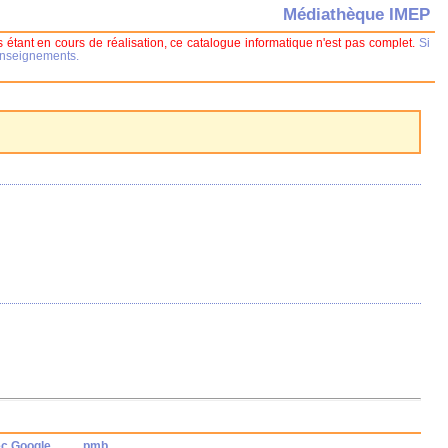
Médiathèque IMEP
 étant en cours de réalisation, ce catalogue informatique n'est pas complet.
Si
renseignements.
ec Google
pmb