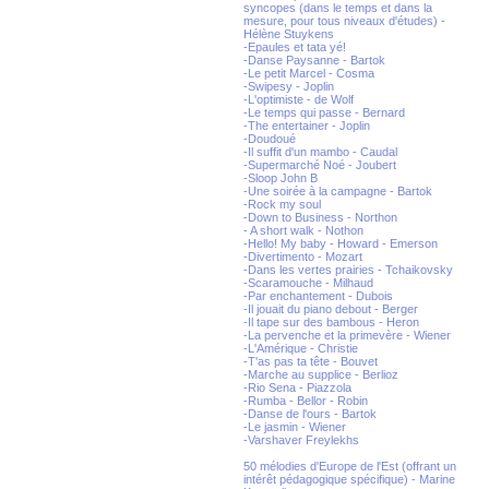
syncopes (dans le temps et dans la
mesure, pour tous niveaux d'études) -
Hélène Stuykens
-Epaules et tata yé!
-Danse Paysanne - Bartok
-Le petit Marcel - Cosma
-Swipesy - Joplin
-L'optimiste - de Wolf
-Le temps qui passe - Bernard
-The entertainer - Joplin
-Doudoué
-Il suffit d'un mambo - Caudal
-Supermarché Noé - Joubert
-Sloop John B
-Une soirée à la campagne - Bartok
-Rock my soul
-Down to Business - Northon
- A short walk - Nothon
-Hello! My baby - Howard - Emerson
-Divertimento - Mozart
-Dans les vertes prairies - Tchaikovsky
-Scaramouche - Milhaud
-Par enchantement - Dubois
-Il jouait du piano debout - Berger
-Il tape sur des bambous - Heron
-La pervenche et la primevère - Wiener
-L'Amérique - Christie
-T'as pas ta tête - Bouvet
-Marche au supplice - Berlioz
-Rio Sena - Piazzola
-Rumba - Bellor - Robin
-Danse de l'ours - Bartok
-Le jasmin - Wiener
-Varshaver Freylekhs
50 mélodies d'Europe de l'Est (offrant un
intérêt pédagogique spécifique) - Marine