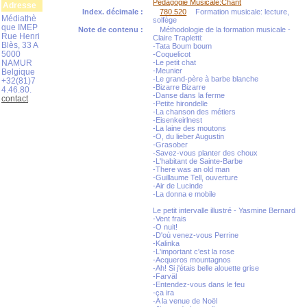
Pédagogie Musicale:Chant
Adresse
Index. décimale :
780.520
Formation musicale: lecture,
Médiathè
solfège
que IMEP
Note de contenu :
Méthodologie de la formation musicale -
Rue Henri
Claire Trapletti:
Blès, 33 A
-Tata Boum boum
5000
-Coquelicot
NAMUR
-Le petit chat
-Meunier
Belgique
-Le grand-père à barbe blanche
+32(81)7
-Bizarre Bizarre
4.46.80.
-Danse dans la ferme
contact
-Petite hirondelle
-La chanson des métiers
-Eisenkeirlnest
-La laine des moutons
-O, du lieber Augustin
-Grasober
-Savez-vous planter des choux
-L'habitant de Sainte-Barbe
-There was an old man
-Guillaume Tell, ouverture
-Air de Lucinde
-La donna e mobile
Le petit intervalle illustré - Yasmine Bernard
-Vent frais
-O nuit!
-D'où venez-vous Perrine
-Kalinka
-L'important c'est la rose
-Acqueros mountagnos
-Ah! Si j'étais belle alouette grise
-Farväl
-Entendez-vous dans le feu
-ça ira
-A la venue de Noël