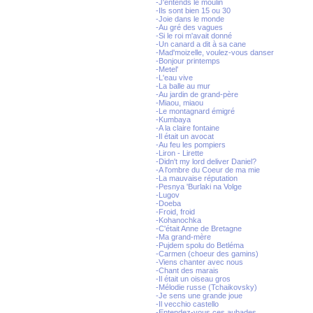
-J'entends le moulin
-Ils sont bien 15 ou 30
-Joie dans le monde
-Au gré des vagues
-Si le roi m'avait donné
-Un canard a dit à sa cane
-Mad'moizelle, voulez-vous danser
-Bonjour printemps
-Metel'
-L'eau vive
-La balle au mur
-Au jardin de grand-père
-Miaou, miaou
-Le montagnard émigré
-Kumbaya
-A la claire fontaine
-Il était un avocat
-Au feu les pompiers
-Liron - Lirette
-Didn't my lord deliver Daniel?
-A l'ombre du Coeur de ma mie
-La mauvaise réputation
-Pesnya 'Burlaki na Volge
-Lugov
-Doeba
-Froid, froid
-Kohanochka
-C'était Anne de Bretagne
-Ma grand-mère
-Pujdem spolu do Betléma
-Carmen (choeur des gamins)
-Viens chanter avec nous
-Chant des marais
-Il était un oiseau gros
-Mélodie russe (Tchaikovsky)
-Je sens une grande joue
-Il vecchio castello
-Entendez-vous ces aubades