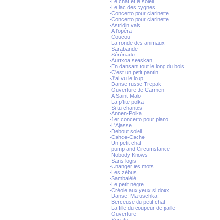
-Le chat et le soleil
-Le lac des cygnes
-Concerto pour clarinette
-Concerto pour clarinette
-Astridin vals
-A l'opéra
-Coucou
-La ronde des animaux
-Sarabande
-Sérénade
-Aurtxoa seaskan
-En dansant tout le long du bois
-C'est un petit pantin
-J'ai vu le loup
-Danse russe Trepak
-Ouverture de Carmen
-A Saint-Malo
-La p'tite polka
-Si tu chantes
-Annen-Polka
-1er concerto pour piano
-L'Ajasse
-Debout soleil
-Cahce-Cache
-Un petit chat
-pump and Circumstance
-Nobody Knows
-Sans logis
-Changer les mots
-Les zébus
-Sambalélé
-Le petit nègre
-Créole aux yeux si doux
-Danse! Maruschka!
-Berceuse du petit chat
-La fille du coupeur de paille
-Ouverture
-Sonate