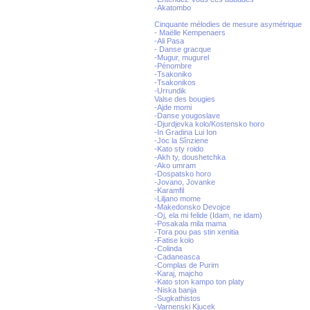
-Akatombo
Cinquante mélodies de mesure asymétrique
- Maëlle Kempenaers
-Ali Pasa
- Danse gracque
-Mugur, mugurel
-Pénombre
-Tsakoniko
-Tsakonikos
-Urrundik
Valse des bougies
-Ajde momi
-Danse yougoslave
-Djurdjevka kolo/Kostensko horo
-In Gradina Lui Ion
-Joc la Sînziene
-Kato sty roido
-Akh ty, doushetchka
-Ako umram
-Dospatsko horo
-Jovano, Jovanke
-Karamfil
-Liljano mome
-Makedonsko Devojce
-Oj, ela mi felide (Idam, ne idam)
-Posakala mila mama
-Tora pou pas stin xenitia
-Fatise kolo
-Colinda
-Cadaneasca
-Complas de Purim
-Karaj, majcho
-Kato ston kampo ton platy
-Niska banja
-Sugkathistos
-Varnenski Kjucek