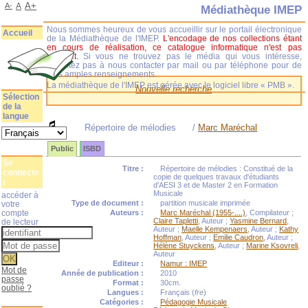
A+
A-
A
Médiathèque IMEP
Nous sommes heureux de vous accueillir sur le portail électronique
Accueil
de la Médiathèque de l'IMEP.
L'encodage de nos collections étant
en cours de réalisation, ce catalogue informatique n'est pas
complet.
Si vous ne trouvez pas le média qui vous intéresse,
n'hésitez pas à nous contacter par mail ou par téléphone pour de
plus amples renseignements.
La médiathèque de l'IMEP est gérée avec le logiciel libre « PMB ».
Nouvelle recherche
Sélection
de la
langue
Répertoire de mélodies
/
Marc Maréchal
Public
ISBD
Se
Titre :
Répertoire de mélodies : Constitué de la
connecte
copie de quelques travaux d'étudiants
r
d'AESI 3 et de Master 2 en Formation
Musicale
accéder à
Type de document :
partition musicale imprimée
votre
compte
Auteurs :
Marc Maréchal (1955-....)
, Compilateur ;
Claire Tapletti
, Auteur ;
Yasmine Bernard
,
de lecteur
Auteur ;
Maelle Kempenaers
, Auteur ;
Kathy
Hoffman
, Auteur ;
Emilie Caudron
, Auteur ;
Hélène Stuyckens
, Auteur ;
Marine Ksovreli
,
Auteur
Editeur :
Namur : IMEP
Mot de
Année de publication :
2010
passe
Format :
30cm.
oublié ?
Langues :
Français (
fre
)
Catégories :
Pédagogie Musicale