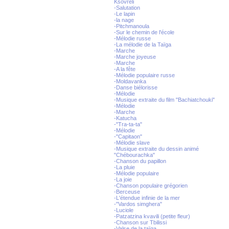
Ksovreli
-Salutation
-Le lapin
-la nage
-Pitchmanoula
-Sur le chemin de l'école
-Mélodie russe
-La mélodie de la Taïga
-Marche
-Marche joyeuse
-Marche
-A la fête
-Mélodie populaire russe
-Moldavanka
-Danse biélorisse
-Mélodie
-Musique extraite du film "Bachiatchouki"
-Mélodie
-Marche
-Katucha
-"Tra-ta-ta"
-Mélodie
-"Capitaon"
-Mélodie slave
-Musique extraite du dessin animé
"Chébourachka"
-Chanson du papillon
-La pluie
-Mélodie populaire
-La joie
-Chanson populaire grégorien
-Berceuse
-L'étendue infinie de la mer
-"Vardos simghera"
-Luciole
-Patzatzina kvavili (petite fleur)
-Chanson sur Tbilissi
-Valse de la taïga