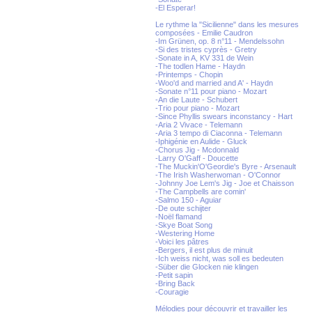
-El Esperar!
Le rythme la "Sicilienne" dans les mesures
composées - Emilie Caudron
-Im Grünen, op. 8 n°11 - Mendelssohn
-Si des tristes cyprès - Gretry
-Sonate in A, KV 331 de Wein
-The todlen Hame - Haydn
-Printemps - Chopin
-Woo'd and married and A' - Haydn
-Sonate n°11 pour piano - Mozart
-An die Laute - Schubert
-Trio pour piano - Mozart
-Since Phyllis swears inconstancy - Hart
-Aria 2 Vivace - Telemann
-Aria 3 tempo di Ciaconna - Telemann
-Iphigénie en Aulide - Gluck
-Chorus Jig - Mcdonnald
-Larry O'Gaff - Doucette
-The Muckin'O'Geordie's Byre - Arsenault
-The Irish Washerwoman - O'Connor
-Johnny Joe Lem's Jig - Joe et Chaisson
-The Campbells are comin'
-Salmo 150 - Aguiar
-De oute schijter
-Noël flamand
-Skye Boat Song
-Westering Home
-Voici les pâtres
-Bergers, il est plus de minuit
-Ich weiss nicht, was soll es bedeuten
-Süber die Glocken nie klingen
-Petit sapin
-Bring Back
-Couragie
Mélodies pour découvrir et travailler les