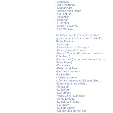
-Lambada
-Alice mazurka
-Draganinata
-Valse à onze temps
-Caï, caï, caï
-Zeynebim
-Bettergirl
-Grasober
-Meine Schwarze
-Pop Marinko
Mélodies pour le travail des cellules
rythmiques dans les mesures simples -
Kathy Hoffman
-L'escargot
-Entre le boeuf et l'âne gris
-Petite graine de froment
-French Cancan (Orphée aux enfers -
Offenbach)
-Les tortues (Le carnaval des animaux -
Saint-Saens)
-Ecossaise
-Belle maraichine
-Les petits poissons
-Le jongleur
-J'aime la galette
-10ème sonate pour violon et piano
-Marche pour les enfants
-Scottisch
-La fanfare
-Les crêpes
-Viens dans ma maison
-Air du toréador
-La donna e mobile
-Far away
-Le petit cheval
-Un moineau sur ton dos