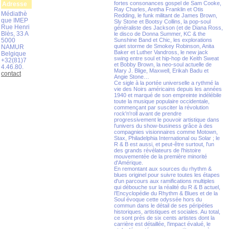
fortes consonances gospel de Sam Cooke,
Adresse
Ray Charles, Aretha Franklin et Otis
Médiathè
Redding, le funk militant de James Brown,
que IMEP
Sly Stone et Bootsy Collins, la pop-soul
Rue Henri
généraliste des Jackson (et de Diana Ross,
Blès, 33 A
le disco de Donna Summer, KC & the
5000
Sunshine Band et Chic, les explorations
quiet storme de Smokey Robinson, Anita
NAMUR
Baker et Luther Vandross, le new jack
Belgique
swing entre soul et hip-hop de Keith Sweat
+32(81)7
et Bobby Brown, la neo-soul actuelle de
4.46.80.
Mary J. Blige, Maxwell, Erikah Badu et
contact
Angie Stone…
Ce sigle à la portée universelle a rythmé la
vie des Noirs américains depuis les années
1940 et marqué de son empreinte indélébile
toute la musique populaire occidentale,
commençant par susciter la révolution
rock'n'roll avant de prendre
progressivement le pouvoir artistique dans
l'univers du show-business grâce à des
compagnies visionnaires comme Motown,
Stax, Philadelphia International ou Solar ; le
R & B est aussi, et peut-être surtout, l'un
des grands révélateurs de l'histoire
mouvementée de la première minorité
d'Amérique.
En remontant aux sources du rhythm &
blues originel pour suivre toutes les étapes
d'un parcours aux ramifications multiples
qui débouche sur la réalité du R & B actuel,
l’Encyclopédie du Rhythm & Blues et de la
Soul évoque cette odyssée hors du
commun dans le détail de ses péripéties
historiques, artistiques et sociales. Au total,
ce sont près de six cents artistes dont la
carrière est détaillée, l'impact évalué, le