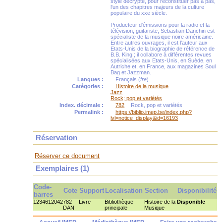
style décrypté, pour reconstituer pas à pas,
l'un des chapitres majeurs de la culture
populaire du xxe siècle.
Producteur d'émissions pour la radio et la
télévision, guitariste, Sebastian Danchin est
spécialiste de la musique noire américaine.
Entre autres ouvrages, il est l'auteur aux
Etats-Unis de la biographie de référence de
B.B. King ; il collabore à différentes revues
spécialisées aux Etats-Unis, en Suède, en
Autriche et, en France, aux magazines Soul
Bag et Jazzman.
Langues :
Français (
fre
)
Catégories :
Histoire de la musique
Jazz
Rock; pop et variétés
Index. décimale :
782
Rock, pop et variétés
Permalink :
https://biblio.imep.be/index.php?
lvl=notice_display&id=16193
Réservation
Réserver ce document
Exemplaires (1)
Code-
Cote
Support
Localisation
Section
Disponibilité
barres
1234612042
782
Livre
Bibliothèque
Histoire de la
Disponible
DAN
principale
Musique