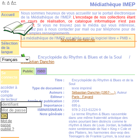
A+
A-
A
Médiathèque IMEP
Nous sommes heureux de vous accueillir sur le portail électronique
Accueil
de la Médiathèque de l'IMEP.
L'encodage de nos collections étant
en cours de réalisation, ce catalogue informatique n'est pas
complet.
Si vous ne trouvez pas le média qui vous intéresse,
n'hésitez pas à nous contacter par mail ou par téléphone pour de
plus amples renseignements.
La médiathèque de l'IMEP est gérée avec le logiciel libre « PMB ».
Nouvelle recherche
Sélection
de la
langue
Encyclopédie du Rhythm & Blues et de la Soul
/
Sébastian Danchin
Public
ISBD
Se
connecte
Titre :
Encyclopédie du Rhythm & Blues et de la
r
Soul
accéder à
Type de document :
texte imprimé
votre
Auteurs :
Sébastian Danchin (1957-....)
, Auteur
compte
Editeur :
Paris : Fayard
de lecteur
Année de publication :
2004
Importance :
695 p.
ISBN/ISSN/EAN :
978-2-213-61224-9
Note générale :
Le terme Rhythm & Blues rassemble
dans une même fraternité artistique des
Mot de
styles pourtant bien distincts comme le
passe
rhythm & blues de Louis Jordan, la ballade
oublié ?
noire sentimentale de Nat « King » Cole et
des Platters, les harmonies doo-wop des
Teenagers de Frankie Lymon, la soul aux