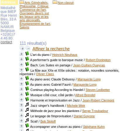
Adresse
Arts Généralités,
Non classé
Philosophie, Critique,
Médiathè
Commerce de l'art,
que IMEP
Ouvrages divers sur
Rue Henri
les beaux-arts et les
Blès, 33 A
arts décoratifs,
5000
Enseignement de l'art,
NAMUR
Salons
Belgique
+32(81)7
4.46.80.
contact
111 résultat(s)
Affiner la recherche
L'art du piano
/
Heinrich Neuhaus
A performer's guide to baroque music
/
Robert Donington
Bach: Les Suites en partage
/
Jean-Guihen Queyras
La flûte aux XXe et XXIe siècles : notation, nouvelles sonorités,
répertoire
/
Olivier Class
Au piano avec Claude Debussy
/
Marguerite Long
Au piano avec Gabriel Fauré
/
Marguerite Long
Continuo playing According to Handel
/
Steven Ledbetter
Musique côté cour, côté jardin
/
Alfred Brendel
Harmonie et Improvisation en Jazz
/
Jean-Robert Clermont
Jazz singer's handbook
/
Michele Weir
Méthode de jazz pour les pianistes
/
Serge Troubadour
Le langage de l'improvisation
/
Daniel Goyone
Scat!
/
Bob Stoloff
Accompagner une chason au piano
/
Stéphane Kuhn