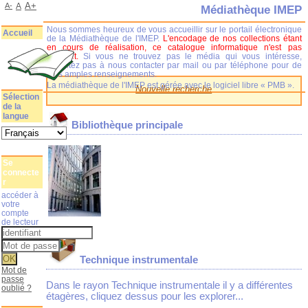
A+
A-
A
Médiathèque IMEP
Nous sommes heureux de vous accueillir sur le portail électronique
Accueil
de la Médiathèque de l'IMEP.
L'encodage de nos collections étant
en cours de réalisation, ce catalogue informatique n'est pas
complet.
Si vous ne trouvez pas le média qui vous intéresse,
n'hésitez pas à nous contacter par mail ou par téléphone pour de
plus amples renseignements.
La médiathèque de l'IMEP est gérée avec le logiciel libre « PMB ».
Nouvelle recherche
Sélection
de la
langue
Bibliothèque principale
Se
connecte
r
accéder à
votre
compte
de lecteur
Technique instrumentale
Mot de
passe
Dans le rayon Technique instrumentale il y a différentes
oublié ?
étagères, cliquez dessus pour les explorer...