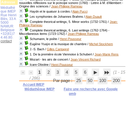
Adresse
nouvelles réflexions sur le pcincipe sonore (1760) - Lettre à M. d'Alembert -
Origine des sciences
/
Jean-Philippe Rameau
Médiathè
que IMEP
Haydn et le quatuor à cordes
/
Alain Pucci
Rue Henri
Les symphonies de Johannes Brahms
/
Alain Duault
Blès, 33 A
Complete theorical writings, 5. Minor works (1732-1761)
/
Jean-
5000
Philippe Rameau
NAMUR
Belgique
Complete theorical writings, 6. Last writings (1762-1764) -
+32(81)7
Miscellaneous items (1723-1762)
/
Jean-Philippe Rameau
4.46.80.
Schumann, le poète
/
Henri Pousseur
contact
Eugène Ysaÿe et la musique de chambre
/
Michel Stockhem
J.-S. Bach
/
Gilles Cantagrel
1. De la première école Viennoise à Schubert
/
Jean-Marie Rens
Mozart - les airs de concert
/
Jean-Vincent Richard
Icare Obstine
/
Henri Pousseur
1
2
3
4
5
6
(1 - 15
/ 286)
Par page :
25
50
100
200
Accueil IMEP
Médiathèque IMEP
Faire une recherche avec Google
pmb