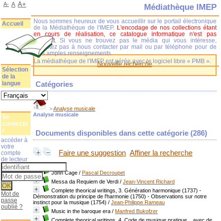
A+
A-
A
Médiathèque IMEP
Nous sommes heureux de vous accueillir sur le portail électronique
Accueil
de la Médiathèque de l'IMEP.
L'encodage de nos collections étant
en cours de réalisation, ce catalogue informatique n'est pas
complet.
Si vous ne trouvez pas le média qui vous intéresse,
n'hésitez pas à nous contacter par mail ou par téléphone pour de
plus amples renseignements.
La médiathèque de l'IMEP est gérée avec le logiciel libre « PMB ».
Nouvelle recherche
Sélection
de la
langue
Catégories
>
Analyse musicale
Analyse musicale
Se
connecte
r
Documents disponibles dans cette catégorie (
286
)
accéder à
votre
Faire une suggestion
Affiner la recherche
compte
de lecteur
John Cage
/
Pascal Decroupet
Messa da Requiem de Verdi
/
Jean-Vincent Richard
Complete theorical writings, 3. Génération harmonique (1737) -
Mot de
Démonstration du principe de l'harmonie (1750) - Observations sur notre
passe
instinct pour la musique (1754)
/
Jean-Philippe Rameau
oublié ?
Music in the baroque era
/
Manfred Bukofzer
Complete theorical writings, 4. Code de musique pratique... avec de