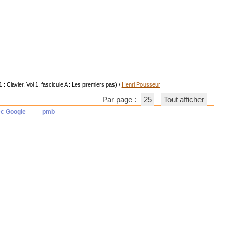
 Clavier, Vol 1, fascicule A : Les premiers pas)
/
Henri Pousseur
Par page :
25
Tout afficher
ec Google
pmb