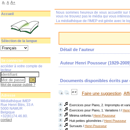
A+
A-
A
Nous sommes heureux de vous accueillir sur l
Accueil
vous ne trouvez pas le média qui vous intéres
La médiathèque de l'IMEP est gérée avec le log
Sélection de la langue
Détail de l'auteur
Se connecter
Auteur Henri Pousseur (1929-2009
accéder à votre compte de
lecteur
Documents disponibles écrits par c
Mot de passe oublié ?
Faire une suggestion
Aff
Adresse
Médiathèque IMEP
Rue Henri Blès, 33 A
Exercices pour Piano, 2. Impromptu et varia
5000 NAMUR
Exercices pour Piano, 1. Variations I
/
Henr
Belgique
Minima sinfonia
/
Henri Pousseur
+32(81)74.46.80.
contact
Huit petites géométries
/
Henri Pousseur
Sursauts
/
Henri Pousseur