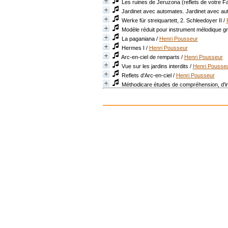
Les ruines de Jeruzona (reflets de votre F
Jardinet avec automates. Jardinet avec au
Werke für streiquartett, 2. Schleedoyer II
/
Modèle réduit pour instrument mélodique gr
La paganiana
/
Henri Pousseur
Hermes I
/
Henri Pousseur
Arc-en-ciel de remparts
/
Henri Pousseur
Vue sur les jardins interdits
/
Henri Pousse
Reflets d'Arc-en-ciel
/
Henri Pousseur
Méthodicare études de compréhension, d'inte