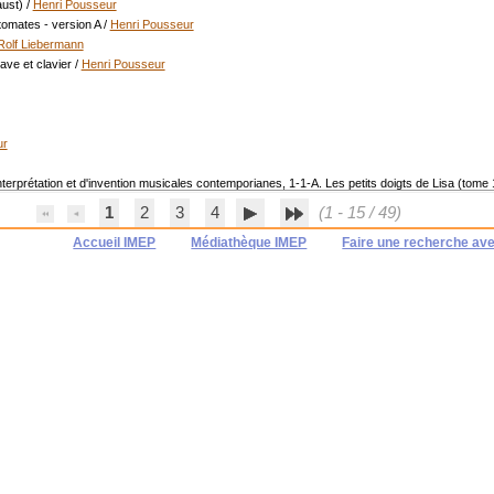
aust)
/
Henri Pousseur
tomates - version A
/
Henri Pousseur
Rolf Liebermann
ave et clavier
/
Henri Pousseur
ur
rprétation et d'invention musicales contemporianes, 1-1-A. Les petits doigts de Lisa (tome 1 :
1
2
3
4
(1 - 15 / 49)
Accueil IMEP
Médiathèque IMEP
Faire une recherche av