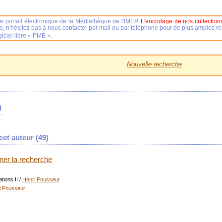
e portail électronique de la Médiathèque de l'IMEP.
L'encodage de nos collections
se, n'hésitez pas à nous contacter par mail ou par téléphone pour de plus amples 
iciel libre « PMB ».
Nouvelle recherche
)
et auteur (
49
)
iner la recherche
tions II
/
Henri Pousseur
i Pousseur