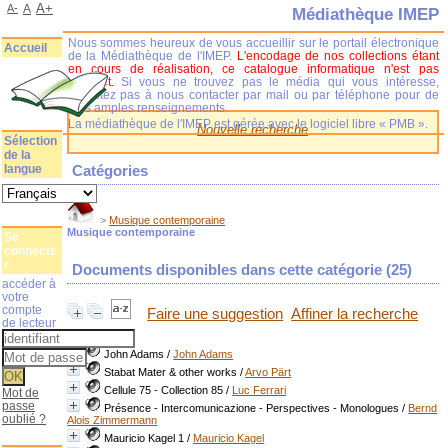
A+
A-
A
Médiathèque IMEP
Nous sommes heureux de vous accueillir sur le portail électronique
Accueil
de la Médiathèque de l'IMEP.
L'encodage de nos collections étant
en cours de réalisation, ce catalogue informatique n'est pas
complet.
Si vous ne trouvez pas le média qui vous intéresse,
n'hésitez pas à nous contacter par mail ou par téléphone pour de
plus amples renseignements.
La médiathèque de l'IMEP est gérée avec le logiciel libre « PMB ».
Nouvelle recherche
Sélection
de la
langue
Catégories
>
Musique contemporaine
Musique contemporaine
Se
connecte
r
Documents disponibles dans cette catégorie (
25
)
accéder à
votre
compte
Faire une suggestion
Affiner la recherche
de lecteur
John Adams
/
John Adams
Stabat Mater & other works
/
Arvo Pärt
Cellule 75 - Collection 85
/
Luc Ferrari
Mot de
passe
Présence - Intercomunicazione - Perspectives - Monologues
/
Bernd
oublié ?
Alois Zimmermann
Mauricio Kagel 1
/
Mauricio Kagel