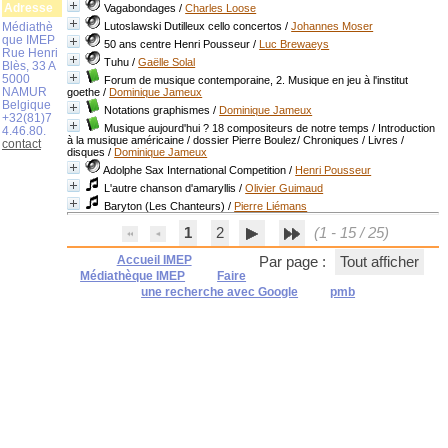
Adresse
Vagabondages
/
Charles Loose
Médiathè
Lutoslawski Dutilleux cello concertos
/
Johannes Moser
que IMEP
50 ans centre Henri Pousseur
/
Luc Brewaeys
Rue Henri
Tuhu
/
Gaëlle Solal
Blès, 33 A
5000
Forum de musique contemporaine, 2. Musique en jeu à l'institut
NAMUR
goethe
/
Dominique Jameux
Belgique
Notations graphismes
/
Dominique Jameux
+32(81)7
Musique aujourd'hui ? 18 compositeurs de notre temps / Introduction
4.46.80.
à la musique américaine / dossier Pierre Boulez/ Chroniques / Livres /
contact
disques
/
Dominique Jameux
Adolphe Sax International Competition
/
Henri Pousseur
L'autre chanson d'amaryllis
/
Olivier Guimaud
Baryton (Les Chanteurs)
/
Pierre Liémans
1
2
(1 - 15 / 25)
Accueil IMEP
Par page :
Tout afficher
Médiathèque IMEP
Faire
une recherche avec Google
pmb