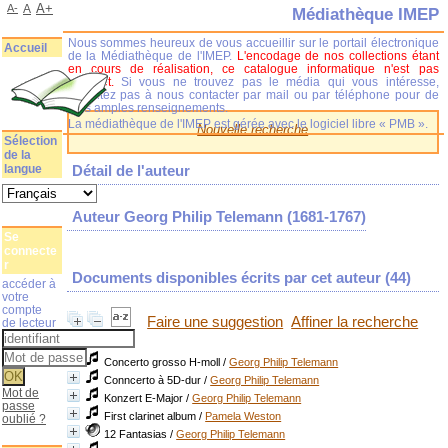
A+
A-
A
Médiathèque IMEP
Nous sommes heureux de vous accueillir sur le portail électronique
Accueil
de la Médiathèque de l'IMEP.
L'encodage de nos collections étant
en cours de réalisation, ce catalogue informatique n'est pas
complet.
Si vous ne trouvez pas le média qui vous intéresse,
n'hésitez pas à nous contacter par mail ou par téléphone pour de
plus amples renseignements.
La médiathèque de l'IMEP est gérée avec le logiciel libre « PMB ».
Nouvelle recherche
Sélection
de la
langue
Détail de l'auteur
Auteur Georg Philip Telemann (1681-1767)
Se
connecte
r
Documents disponibles écrits par cet auteur (
44
)
accéder à
votre
compte
Faire une suggestion
Affiner la recherche
de lecteur
Concerto grosso H-moll
/
Georg Philip Telemann
Conncerto à 5D-dur
/
Georg Philip Telemann
Mot de
Konzert E-Major
/
Georg Philip Telemann
passe
First clarinet album
/
Pamela Weston
oublié ?
12 Fantasias
/
Georg Philip Telemann