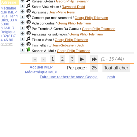
Konzert G-dur
/
Georg Philip Telemann
Adresse
Schott Viola Album
/
Raymond Dodd
Médiathè
que IMEP
Vibrations
/
Jean-Marie Rens
Rue Henri
Concerti per moti stromenti
/
Georg Philip Telemann
Blès, 33 A
Viola concertos
/
Georg Philip Telemann
5000
NAMUR
Per Tromba & Corno Da Caccia
/
Georg Philip Telemann
Belgique
Fantasias for solo violin
/
Georg Philip Telemann
+32(81)7
4.46.80.
Flauto e Voce
/
Georg Philip Telemann
contact
Himmelfahrt
/
Jean-Sébastien Bach
Konzert A- Moll
/
Georg Philip Telemann
1
2
3
(1 - 15 / 44)
Accueil IMEP
Par page :
25
Tout afficher
Médiathèque IMEP
Faire une recherche avec Google
pmb