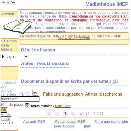
A+
A-
A
Médiathèque IMEP
Nous sommes heureux de vous accueillir sur le portail électronique
Accueil
de la Médiathèque de l'IMEP.
L'encodage de nos collections étant
en cours de réalisation, ce catalogue informatique n'est pas
complet.
Si vous ne trouvez pas le média qui vous intéresse,
n'hésitez pas à nous contacter par mail ou par téléphone pour de
plus amples renseignements.
La médiathèque de l'IMEP est gérée avec le logiciel libre « PMB ».
Nouvelle recherche
Sélection
de la
langue
Détail de l'auteur
Auteur Yves Broussard
Se
connecte
r
Documents disponibles écrits par cet auteur (
1
)
accéder à
votre
compte
Faire une suggestion
Affiner la recherche
de lecteur
Terres mutilées
/
René Char
1
(1 - 1 / 1)
Mot de
passe
Accueil IMEP
Médiathèque IMEP
Faire une recherche
oublié ?
avec Google
pmb