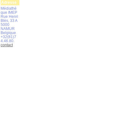
Adresse
Médiathè
que IMEP
Rue Henri
Blès, 33 A
5000
NAMUR
Belgique
+32(81)7
4.46.80.
contact