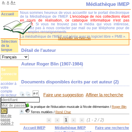
A+
A-
A
Médiathèque IMEP
Nous sommes heureux de vous accueillir sur le portail électronique
Accueil
de la Médiathèque de l'IMEP.
L'encodage de nos collections étant
en cours de réalisation, ce catalogue informatique n'est pas
complet.
Si vous ne trouvez pas le média qui vous intéresse,
n'hésitez pas à nous contacter par mail ou par téléphone pour de
plus amples renseignements.
La médiathèque de l'IMEP est gérée avec le logiciel libre « PMB ».
Nouvelle recherche
Sélection
de la
langue
Détail de l'auteur
Auteur Roger Blin (1907-1984)
Se
connecte
r
Documents disponibles écrits par cet auteur (
2
)
accéder à
votre
compte
Faire une suggestion
Affiner la recherche
de lecteur
la pratique de l'éducation musicale à l'école élémentaire
/
Roger Blin
Terres mutilées
/
René Char
Mot de
passe
1
(1 - 2 / 2)
oublié ?
Accueil IMEP
Médiathèque IMEP
Faire une recherche