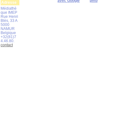
avec Google
pmb
Adresse
Médiathè
que IMEP
Rue Henri
Blès, 33 A
5000
NAMUR
Belgique
+32(81)7
4.46.80.
contact