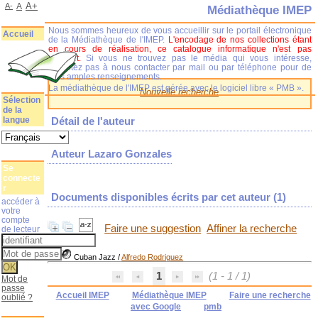
A+
A-
A
Médiathèque IMEP
Nous sommes heureux de vous accueillir sur le portail électronique
Accueil
de la Médiathèque de l'IMEP.
L'encodage de nos collections étant
en cours de réalisation, ce catalogue informatique n'est pas
complet.
Si vous ne trouvez pas le média qui vous intéresse,
n'hésitez pas à nous contacter par mail ou par téléphone pour de
plus amples renseignements.
La médiathèque de l'IMEP est gérée avec le logiciel libre « PMB ».
Nouvelle recherche
Sélection
de la
langue
Détail de l'auteur
Auteur Lazaro Gonzales
Se
connecte
r
Documents disponibles écrits par cet auteur (
1
)
accéder à
votre
compte
Faire une suggestion
Affiner la recherche
de lecteur
Cuban Jazz
/
Alfredo Rodriguez
1
(1 - 1 / 1)
Mot de
passe
Accueil IMEP
Médiathèque IMEP
Faire une recherche
oublié ?
avec Google
pmb