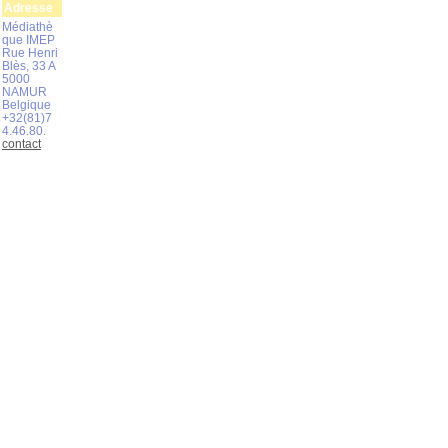
Adresse
Médiathè
que IMEP
Rue Henri
Blès, 33 A
5000
NAMUR
Belgique
+32(81)7
4.46.80.
contact