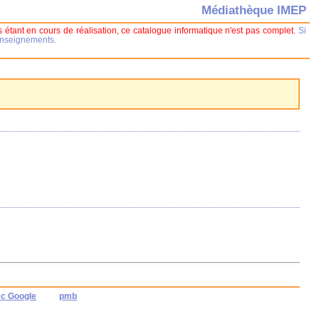
Médiathèque IMEP
 étant en cours de réalisation, ce catalogue informatique n'est pas complet.
Si
renseignements.
ec Google
pmb