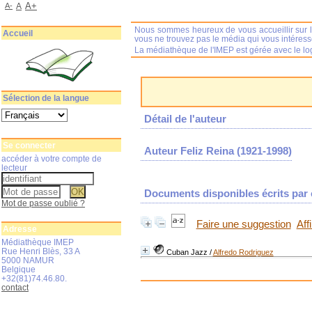
A+
A-
A
Nous sommes heureux de vous accueillir sur l
Accueil
vous ne trouvez pas le média qui vous intéres
La médiathèque de l'IMEP est gérée avec le log
Sélection de la langue
Détail de l'auteur
Se connecter
Auteur Feliz Reina (1921-1998)
accéder à votre compte de
lecteur
Documents disponibles écrits par c
Mot de passe oublié ?
Faire une suggestion
Aff
Adresse
Médiathèque IMEP
Rue Henri Blès, 33 A
Cuban Jazz
/
Alfredo Rodriguez
5000 NAMUR
Belgique
+32(81)74.46.80.
contact