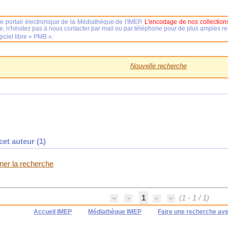
e portail électronique de la Médiathèque de l'IMEP.
L'encodage de nos collections
se, n'hésitez pas à nous contacter par mail ou par téléphone pour de plus amples 
iciel libre « PMB ».
Nouvelle recherche
et auteur (
1
)
iner la recherche
1
(1 - 1 / 1)
Accueil IMEP
Médiathèque IMEP
Faire une recherche av