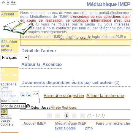
A+
A-
A
Médiathèque IMEP
Nous sommes heureux de vous accueillir sur le portail électronique
Accueil
de la Médiathèque de l'IMEP.
L'encodage de nos collections étant
en cours de réalisation, ce catalogue informatique n'est pas
complet.
Si vous ne trouvez pas le média qui vous intéresse,
n'hésitez pas à nous contacter par mail ou par téléphone pour de
plus amples renseignements.
La médiathèque de l'IMEP est gérée avec le logiciel libre « PMB ».
Nouvelle recherche
Sélection
de la
langue
Détail de l'auteur
Auteur G. Ascencio
Se
connecte
r
Documents disponibles écrits par cet auteur (
1
)
accéder à
votre
compte
Faire une suggestion
Affiner la recherche
de lecteur
Cuban Jazz
/
Alfredo Rodriguez
1
(1 - 1 / 1)
Mot de
passe
Accueil IMEP
Médiathèque IMEP
Faire une recherche
oublié ?
avec Google
pmb