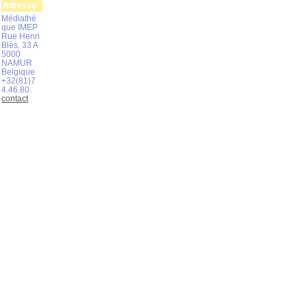
Adresse
Médiathè
que IMEP
Rue Henri
Blès, 33 A
5000
NAMUR
Belgique
+32(81)7
4.46.80.
contact