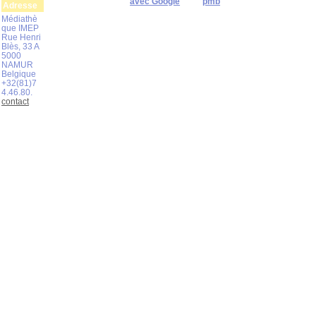
avec Google
pmb
Adresse
Médiathè
que IMEP
Rue Henri
Blès, 33 A
5000
NAMUR
Belgique
+32(81)7
4.46.80.
contact