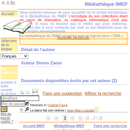
A+
A-
A
Médiathèque IMEP
Nous sommes heureux de vous accueillir sur le portail électronique
Accueil
de la Médiathèque de l'IMEP.
L'encodage de nos collections étant
en cours de réalisation, ce catalogue informatique n'est pas
complet.
Si vous ne trouvez pas le média qui vous intéresse,
n'hésitez pas à nous contacter par mail ou par téléphone pour de
plus amples renseignements.
La médiathèque de l'IMEP est gérée avec le logiciel libre « PMB ».
Nouvelle recherche
Sélection
de la
langue
Détail de l'auteur
Auteur Simon Zaoui
Se
connecte
r
Documents disponibles écrits par cet auteur (
2
)
accéder à
votre
compte
Faire une suggestion
Affiner la recherche
de lecteur
Horizons II
/
Gabriel Fauré
Le piano fait son cinéma
/
Jean-Marc Luisada
Mot de
passe
1
(1 - 2 / 2)
oublié ?
Accueil IMEP
Médiathèque IMEP
Faire une recherche