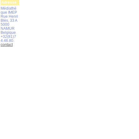
Adresse
Médiathè
que IMEP
Rue Henri
Blès, 33 A
5000
NAMUR
Belgique
+32(81)7
4.46.80.
contact