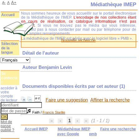
A+
A-
A
Médiathèque IMEP
Nous sommes heureux de vous accueillir sur le portail électronique
Accueil
de la Médiathèque de l'IMEP.
L'encodage de nos collections étant
en cours de réalisation, ce catalogue informatique n'est pas
complet.
Si vous ne trouvez pas le média qui vous intéresse,
n'hésitez pas à nous contacter par mail ou par téléphone pour de
plus amples renseignements.
La médiathèque de l'IMEP est gérée avec le logiciel libre « PMB ».
Nouvelle recherche
Sélection
de la
langue
Détail de l'auteur
Auteur Benjamin Levin
Se
connecte
r
Documents disponibles écrits par cet auteur (
1
)
accéder à
votre
compte
Faire une suggestion
Affiner la recherche
de lecteur
Faith
/
Francis Starlite
1
(1 - 1 / 1)
Mot de
passe
Accueil IMEP
Médiathèque IMEP
Faire une recherche
oublié ?
avec Google
pmb