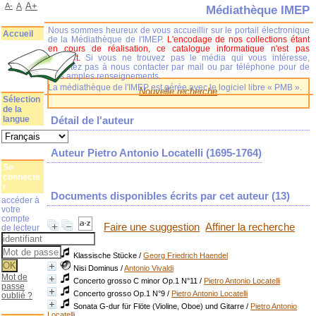
A+
A-
A
Médiathèque IMEP
Nous sommes heureux de vous accueillir sur le portail électronique
Accueil
de la Médiathèque de l'IMEP.
L'encodage de nos collections étant
en cours de réalisation, ce catalogue informatique n'est pas
complet.
Si vous ne trouvez pas le média qui vous intéresse,
n'hésitez pas à nous contacter par mail ou par téléphone pour de
plus amples renseignements.
La médiathèque de l'IMEP est gérée avec le logiciel libre « PMB ».
Nouvelle recherche
Sélection
de la
langue
Détail de l'auteur
Auteur Pietro Antonio Locatelli (1695-1764)
Se
connecte
r
Documents disponibles écrits par cet auteur (
13
)
accéder à
votre
compte
Faire une suggestion
Affiner la recherche
de lecteur
Klassische Stücke
/
Georg Friedrich Haendel
Nisi Dominus
/
Antonio Vivaldi
Mot de
Concerto grosso C minor Op.1 N°11
/
Pietro Antonio Locatelli
passe
Concerto grosso Op.1 N°9
/
Pietro Antonio Locatelli
oublié ?
Sonata G-dur für Flöte (Violine, Oboe) und Gitarre
/
Pietro Antonio
Locatelli