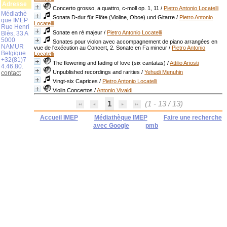
Adresse
Concerto grosso, a quattro, c-moll op. 1, 11
/
Pietro Antonio Locatelli
Médiathè
Sonata D-dur für Flöte (Violine, Oboe) und Gitarre
/
Pietro Antonio
que IMEP
Locatelli
Rue Henri
Sonate en ré majeur
/
Pietro Antonio Locatelli
Blès, 33 A
5000
Sonates pour violon avec accompagnement de piano arrangées en
NAMUR
vue de l'exécution au Concert, 2. Sonate en Fa mineur
/
Pietro Antonio
Belgique
Locatelli
+32(81)7
The flowering and fading of love (six cantatas)
/
Attilio Ariosti
4.46.80.
Unpublished recordings and rarities
/
Yehudi Menuhin
contact
Vingt-six Caprices
/
Pietro Antonio Locatelli
Violin Concertos
/
Antonio Vivaldi
1
(1 - 13 / 13)
Accueil IMEP
Médiathèque IMEP
Faire une recherche
avec Google
pmb